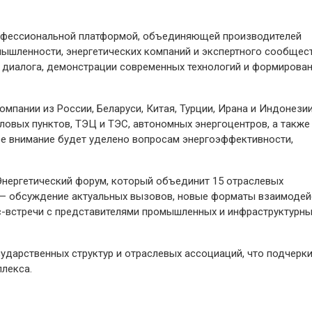
рофессиональной платформой, объединяющей производителей
мышленности, энергетических компаний и экспертного сообщест
 диалога, демонстрации современных технологий и формирова
омпании из России, Беларуси, Китая, Турции, Ирана и Индонезии
ловых пунктов, ТЭЦ и ТЭС, автономных энергоцентров, а также
е внимание будет уделено вопросам энергоэффективности,
нергетический форум, который объединит 15 отраслевых
е — обсуждение актуальных вызовов, новые форматы взаимодей
с-встречи с представителями промышленных и инфраструктурн
ударственных структур и отраслевых ассоциаций, что подчерк
плекса.