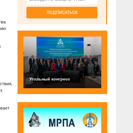
ПОДПИСАТЬСЯ
ва.
нию
.
Угольный конгресс
ствия,
ых
ивает