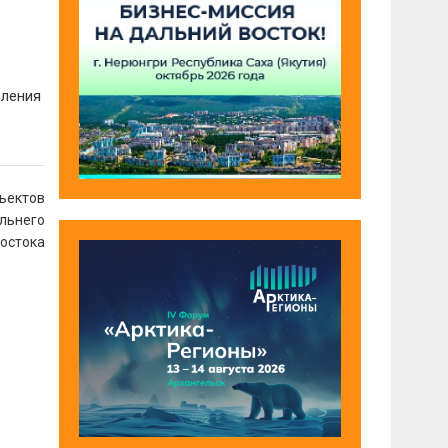
вления
бъектов
альнего
остока