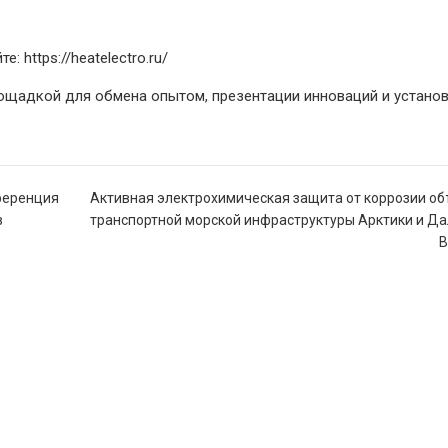
 https://heatelectro.ru/
лощадкой для обмена опытом, презентации инноваций и устано
ференция
Активная электрохимическая защита от коррозии о
в
транспортной морской инфраструктуры Арктики и Д
В