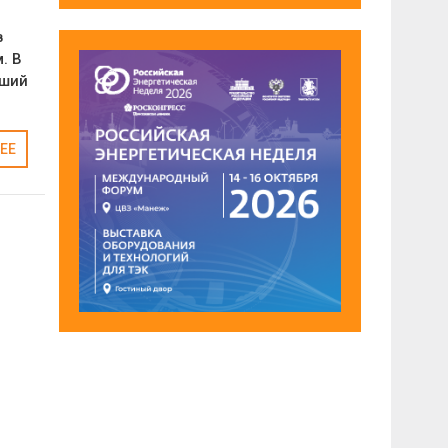
в
. В
вший
ЕЕ
м