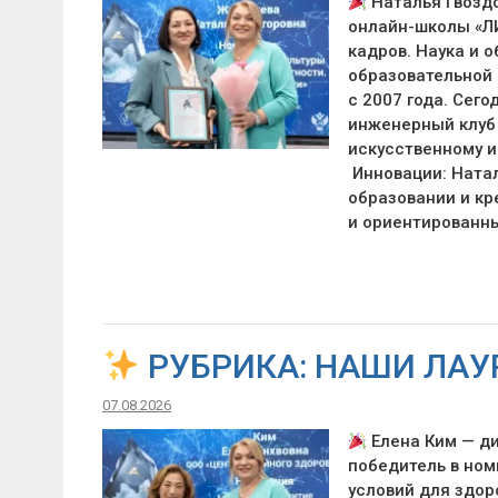
Наталья Гвоздо
онлайн-школы «ЛИ
кадров. Наука и 
образовательной
с 2007 года. Сег
инженерный клуб 
искусственному и
Инновации: Натал
образовании и к
и ориентированн
РУБРИКА: НАШИ ЛАУ
07.08.2026
Елена Ким — д
победитель в ном
условий для здор