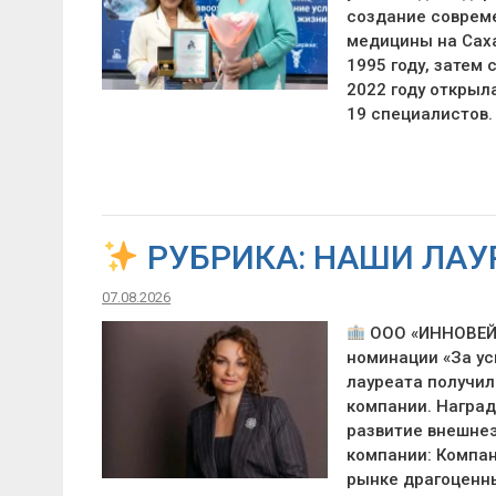
создание совреме
медицины на Сах
1995 году, затем
2022 году откры
19 специалистов.
РУБРИКА: НАШИ ЛАУ
07.08.2026
ООО «ИННОВЕЙШ
номинации «За ус
лауреата получи
компании. Наград
развитие внешне
компании: Компан
рынке драгоценн