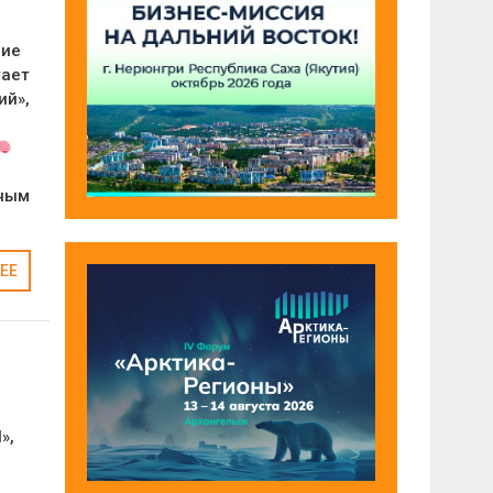
ние
тает
ий»,
пным
ЕЕ
»,