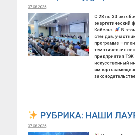
07.08.2026
С 28 по 30 октяб
энергетический ф
Кабель».
В этом
стендов, участни
программе – плен
тематических сек
предприятия ТЭК 
искусственный ин
импортозамещение
законодательств
РУБРИКА: НАШИ ЛАУ
07.08.2026