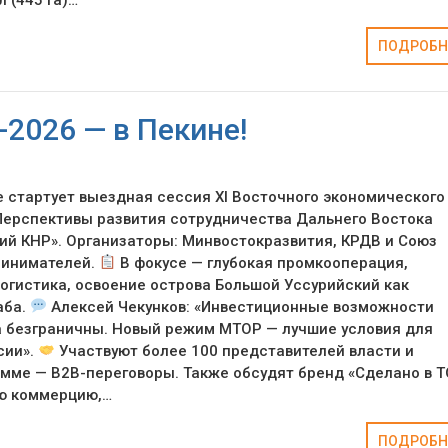
ПОДРОБН
2026 — в Пекине!
не стартует выездная сессия XI Восточного экономического
Перспективы развития сотрудничества Дальнего Востока
ий КНР». Организаторы: Минвостокразвития, КРДВ и Союз
ринимателей.
В фокусе — глубокая промкооперация,
огистика, освоение острова Большой Уссурийский как
аба.
Алексей Чекунков: «Инвестиционные возможности
а безграничны. Новый режим МТОР — лучшие условия для
сии».
Участвуют более 100 представителей власти и
амме — B2B-переговоры. Также обсудят бренд «Сделано в 
ую коммерцию,…
ПОДРОБН