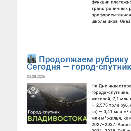
функции платежно
трансграничных 
профориентацион
школьников. Ока
Продолжаем рубрику 
Сегодня — город-спутни
05.08.2026
На Дне инвестор
города-спутника.
жителей, 7,1 млн
— 2,575 трлн руб
га) — 0,41 млн м²
млн м² жилья, ко
2027–2037. Арника
2031–2038. Байкал