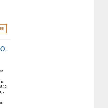
ЕЕ
О.
го
ть
(542
1,2
к: