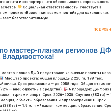
го агента и экспортера, что обеспечивает непрерывность
расчётов.
Социальная ответственность: Участвует в
ном проекте «Вселенная возможностей» для сахалинских
зывает благотворительную…
ПОДРОБН
по мастер-планам регионов ДФ
к Владивостока!
а мастер-планов ДФО представили ключевые проекты ново
Масштаб проекта: общая площадь 2 220 га, 198 тыс.
 м² жилья. Срок реализации — до 2055 года. Общая стоимос
. (72% — внебюджетные средства).
6 площадок: Де-Фриз 
 жилья, туризм и спорт. Срок: 2026–2035. Спутник (383 га) — 
ммерция, объекты образования и здравоохранения. Срок:
 (338 га) — 1,9 млн м² жилья, коммерция, образование. Сро
 (445 га)…