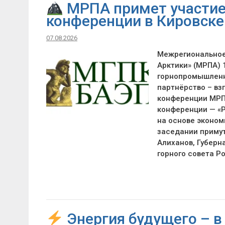
МРПА примет участие
конференции в Кировске
07.08.2026
Межрегиональное 
Арктики» (МРПА) 
горнопромышленн
партнёрство – вз
конференции МРП
конференции — «
на основе эконом
заседании примут
Алиханов, Губерн
горного совета Р
Энергия будущего – в