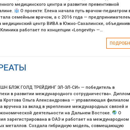
нного медицинского центра и развитие превентивной
алине.
О проекте: Елена начала путь врачом-педиатром 
 стала семейным врачом, а с 2016 года — предпринимателем
ла медицинский центр ВИВА в Южно-Сахалинске, объедини
 Клиника работает по концепции «Longevity» —…
ПОДРОБН
РЕАТЫ
Н БЛЭК ГОЛД ТРЕЙДИНГ ЭЛ-ЭЛ-СИ» — победитель в
пехи в развитии международного сотрудничества». Дипло
ла Кротова Ольга Александровна — управляющая филиалом
а вручена за вклад в укрепление международных связей и
экономической деятельности на Дальнем Востоке.
О
ия зарегистрирована в ОАЭ и работает на международном
ых металлов. Создала гибридную модель, совмещающую