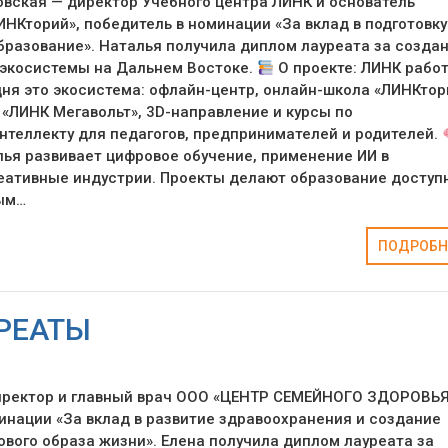
вская — директор Учебного центра ЛИНК и основатель
НКторий», победитель в номинации «За вклад в подготовку
образование». Наталья получила диплом лауреата за созда
 экосистемы на Дальнем Востоке.
О проекте: ЛИНК рабо
одня это экосистема: офлайн-центр, онлайн-школа «ЛИНКтор
«ЛИНК Мегавольт», 3D-направление и курсы по
нтеллекту для педагогов, предпринимателей и родителей.
ья развивает цифровое обучение, применение ИИ в
реативные индустрии. Проекты делают образование досту
ым…
ПОДРОБН
РЕАТЫ
иректор и главный врач ООО «ЦЕНТР СЕМЕЙНОГО ЗДОРОВЬЯ
инации «За вклад в развитие здравоохранения и создание
ового образа жизни». Елена получила диплом лауреата за