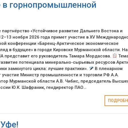
 в горнопромышленной
партнёрство «Устойчивое развитие Дальнего Востока и
12–13 ноября 2026 года примет участие в XV Международн
ой конференции «Баренц-Арктическое экономическое
гляд в будущее» в городе Кировске Мурманской области. На
А представит его руководитель Тамара Мордасова.
Тем
Развитие потенциала минерально-сырьевых ресурсов Аркт
ики замкнутого цикла: лучшие практики».
В пленарном
 участие Министр промышленности и торговли РФ А.А.
атор Мурманской области А.В. Чибис, председатель Высше
оссии Ю.К. Шафраник, гендиректор ПАО…
ПОДРОБН
 Уфе!