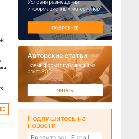
Условия размещения
информационных материалов
ПОДРОБНЕЕ
ой
Авторские статьи
а
Новый формат публикаций на
ики
сайте РЭЭ
го
ЧИТАТЬ
ЕЕ
Подпишитесь на
новости