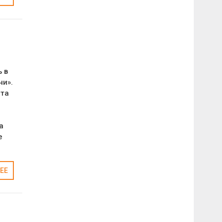
 в
ни».
рта
а
е
ЕЕ