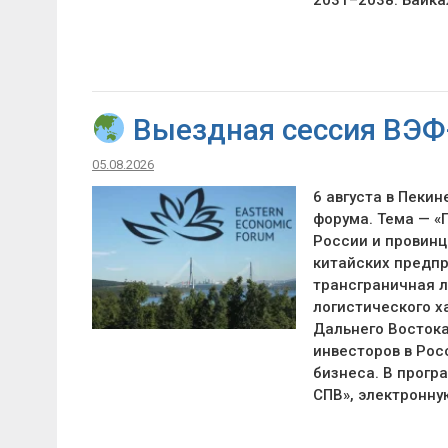
Выездная сессия ВЭФ-
05.08.2026
6 августа в Пеки
форума. Тема — «
России и провинц
китайских предп
трансграничная л
логистического х
Дальнего Восток
инвесторов в Рос
бизнеса. В прогр
СПВ», электронн