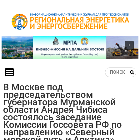
Skip
to
content
В Москве под
председательством
губернатора Мурманской
области Андрея Чибиса
состоялось заседание
Комиссии Госсовета РФ по
направлению «Северный
морской путь и Арктика»