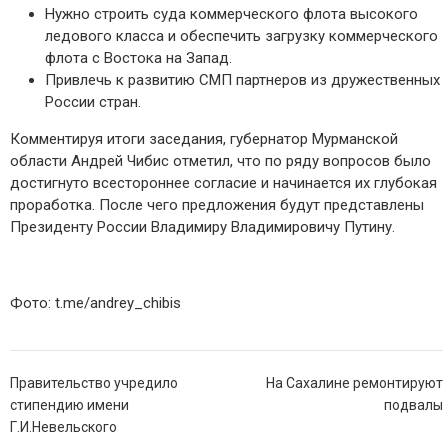
Нужно строить суда коммерческого флота высокого
ледового класса и обеспечить загрузку коммерческого
флота с Востока на Запад.
Привлечь к развитию СМП партнеров из дружественных
России стран.
Комментируя итоги заседания, губернатор Мурманской
области Андрей Чибис отметил, что по ряду вопросов было
достигнуто всестороннее согласие и начинается их глубокая
проработка. После чего предложения будут представлены
Президенту России Владимиру Владимировичу Путину.
Фото: t.me/andrey_chibis
Навигация
Правительство учредило
На Сахалине ремонтируют
по
стипендию имени
подвалы
записям
Г.И.Невельского