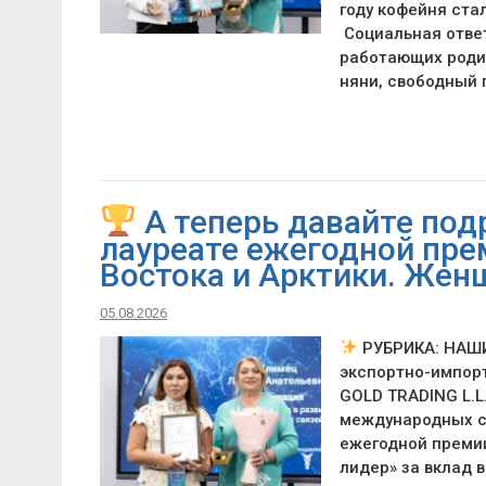
году кофейня ста
Социальная ответ
работающих роди
няни, свободный 
А теперь давайте по
лауреате ежегодной пре
Востока и Арктики. Жен
05.08.2026
РУБРИКА: НАШ
экспортно-импор
GOLD TRADING L.L
международных св
ежегодной премии
лидер» за вклад 