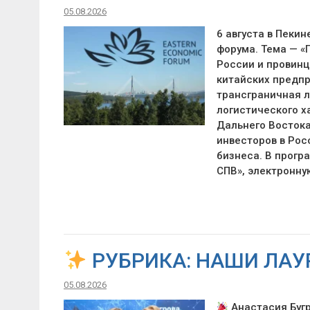
05.08.2026
6 августа в Пеки
форума. Тема — «
России и провинц
китайских предп
трансграничная л
логистического х
Дальнего Восток
инвесторов в Рос
бизнеса. В прогр
СПВ», электронн
РУБРИКА: НАШИ ЛАУ
05.08.2026
Анастасия Бугр