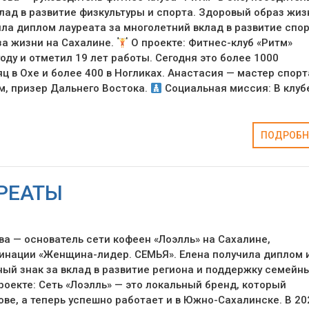
лад в развитие физкультуры и спорта. Здоровый образ жиз
ла диплом лауреата за многолетний вклад в развитие спо
за жизни на Сахалине.
О проекте: Фитнес-клуб «Ритм»
оду и отметил 19 лет работы. Сегодня это более 1000
ц в Охе и более 400 в Ногликах. Анастасия — мастер спорт
, призер Дальнего Востока.
Социальная миссия: В клуб
ПОДРОБН
РЕАТЫ
а — основатель сети кофеен «Лоэлль» на Сахалине,
инации «Женщина-лидер. СЕМЬЯ». Елена получила диплом 
ый знак за вклад в развитие региона и поддержку семейн
роекте: Сеть «Лоэлль» — это локальный бренд, который
ове, а теперь успешно работает и в Южно-Сахалинске. В 20