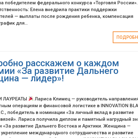
ла победителем федерального конкурса «Торговля России»
ственность: Елена внедрила практики поддержки
телей — выплаты после рождения ребенка, компенсация
график для…
ПОДРОБН
дробно расскажем о каждом
мии «За развитие Дальнего
щина — лидер»!
И ЛАУРЕАТЫ
Лариса Климец — руководитель направления
тным операциям и финансовой логистике в INNOVATION BL
.C., победитель в номинации «За личный вклад в развитие
язей». Лариса получила диплом и памятный нагрудный зн
 «За развитие Дальнего Востока и Арктики. Женщина —
в укрепление международного сотрудничества и развитие