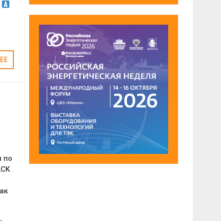
.
ЕЕ
 по
ACK
ак