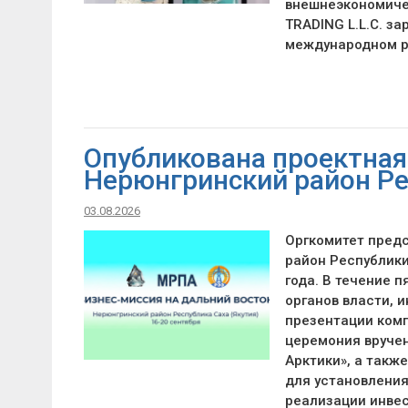
внешнеэкономиче
TRADING L.L.C. за
международном 
Опубликована проектная
Нерюнгринский район Ре
03.08.2026
Оргкомитет пред
район Республики
года. В течение 
органов власти, 
презентации ком
церемония вручен
Арктики», а такж
для установления
реализации инве