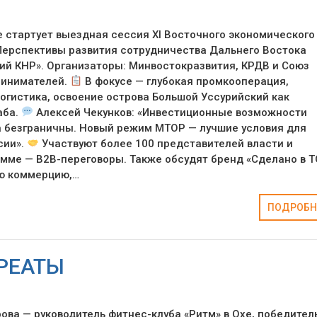
не стартует выездная сессия XI Восточного экономического
Перспективы развития сотрудничества Дальнего Востока
ий КНР». Организаторы: Минвостокразвития, КРДВ и Союз
ринимателей.
В фокусе — глубокая промкооперация,
огистика, освоение острова Большой Уссурийский как
аба.
Алексей Чекунков: «Инвестиционные возможности
а безграничны. Новый режим МТОР — лучшие условия для
сии».
Участвуют более 100 представителей власти и
амме — B2B-переговоры. Также обсудят бренд «Сделано в 
ую коммерцию,…
ПОДРОБН
РЕАТЫ
ова — руководитель фитнес-клуба «Ритм» в Охе, победитель