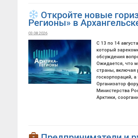
Откройте новые гориз
Регионы» в Архангельске
03.08.2026
С 13 по 14 август
который зареком
обсуждения вопр
Ожидается, что м
страны, включая 
госкорпораций, а
Организатор фору
Министерства Ро
Арктики, соорган
Предприниматели и р