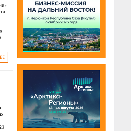
ни».
рта
а
е
ЕЕ
и
ых
23