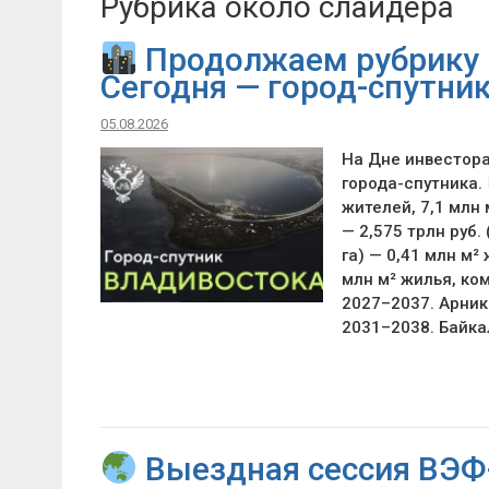
Рубрика около слайдера
Продолжаем рубрику 
Сегодня — город-спутни
05.08.2026
На Дне инвестор
города-спутника.
жителей, 7,1 млн
— 2,575 трлн руб
га) — 0,41 млн м²
млн м² жилья, ко
2027–2037. Арника
2031–2038. Байкал
Выездная сессия ВЭФ-