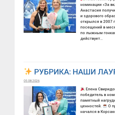
номинации «За вк
Анастасия получи
и здорового обра
открылся в 2007 г
посещений в меся
по лыжным гонкам
действует…
РУБРИКА: НАШИ ЛАУ
05.08.2026
Елена Свиридов
победитель в ном
памятный нагрудн
ценностей.
О п
начался в Корсак