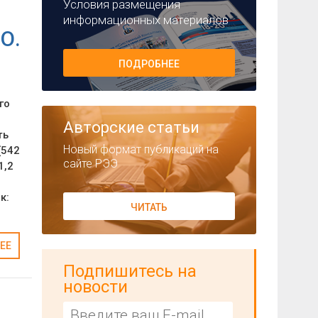
Условия размещения
информационных материалов
О.
ПОДРОБНЕЕ
го
Авторские статьи
ть
Новый формат публикаций на
(542
сайте РЭЭ
1,2
к:
ЧИТАТЬ
ЕЕ
Подпишитесь на
новости