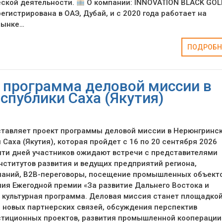
ской деятельности.
О компании: INNOVATION BLACK GOL
регистрирована в ОАЭ, Дубай, и с 2020 года работает на
рынке…
ПОДРОБН
 программа деловой миссии в
спублики Саха (Якутия)
ставляет проект программы деловой миссии в Нерюнгринс
 Саха (Якутия), которая пройдет с 16 по 20 сентября 2026
пяти дней участников ожидают встречи с представителями
институтов развития и ведущих предприятий региона,
паний, B2B-переговоры, посещение промышленных объекто
ия Ежегодной премии «За развитие Дальнего Востока и
е культурная программа. Деловая миссия станет площадко
 новых партнерских связей, обсуждения перспектив
стиционных проектов, развития промышленной коопераци