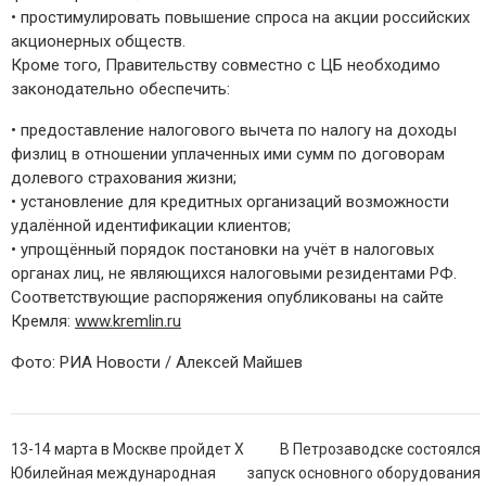
•
простимулировать повышение спроса на акции российских
акционерных обществ.
Кроме того, Правительству совместно с ЦБ необхо
димо
законодательно обеспечить:
•
предоставление налогового вычета по налогу на доходы
физлиц в отношении уплаченных ими сумм по договорам
долевого страхования жизни;
•
установление для кредитных организаций возможности
удалённой идентификации клиентов;
•
упрощённый порядок постановки на учёт в налоговых
органах лиц, не являющихся налоговыми резидентами РФ.
Соответствующие распоряжения опубликованы на сайте
Кремля:
www.kremlin.ru
Фото:
РИА Новости / Алексей Майшев
Навигация
13-14 марта в Москве пройдет X
В Петрозаводске состоялся
по
Юбилейная международная
запуск основного оборудования