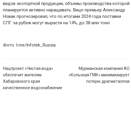
видов экспортной продукции, объемы производства которой
планируется активно наращивать. Вице-премьер Александр
Новак прогнозировал, что по итогами 2024 года поставки
СПГ за рубеж могут вырасти на 14%, до 38 млн тонн
Фото: t.me/Infotek_Russia
Навигация
Нацпроект «Чистая вода»
Мурманская компания АО
по
обеспечит жителям
«Кольская ГМК» минимизирует
записям
Хабаровского края
потерю драгметаллов
качественное водоснабжение