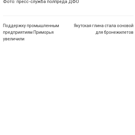
Фото: пресс-служба полпреда ДФО
Навигация
Поддержку промышленным
Якутская глина стала основой
по
предприятиям Приморья
для бронежилетов
записям
увеличили