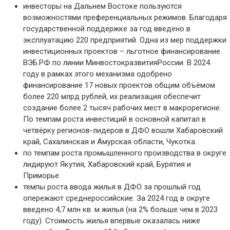
и
нвесторы на Дальнем Востоке пользуются
возможностями преференциальных режимов. Благодаря
государственной поддержке за год введено в
эксплуатацию 220 предприятий. Одна из мер поддержки
инвестиционных проектов – льготное финансирование
ВЭБ
.Р
Ф по линии
Минвостокразвития
России. В 2024
году в рамках этого механизма одобрено
финансирование 17 новых проектов общим объёмом
более 220
млрд
рублей, их реализация обеспечит
создание более 2 тысяч рабочих мест в макрорегионе
.
П
о темпам роста инвестиций в основной капитал в
четвёрку регионов-лидеров в ДФО вошли Хабаровский
край, Сахалинская и Амурская области, Чукотка
.
по темпам роста промышленного производства в округе
лидируют Якутия, Хабаровский край, Бурятия и
Приморье
.
темпы роста ввода жилья в ДФО за прошлый год
опережают среднероссийские.
За 2024 год в округе
введено 4,7
млн
кв. м жилья (на 2% больше чем в 2023
году). Стоимость жилья впервые оказалась ниже