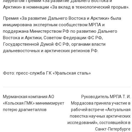
лауреатом Премии «За развитие Дальнего Востока и
Арктики» в номинации «За вклад в технологический прорыв».
Премия «За развитие Дальнего Востока и Арктики» была
инициирована экспертным сообществом МРПА и
поддержана Министерством РФ по развитию Дальнего
Востока и Арктики, Советом Федерации ФС РФ,
Государственной Думой ФС РФ, органами власти
дальневосточных и арктических регионов РФ.
Фото: пресс-служба ГК «Уральская сталь»
Навигация
Мурманская компания АО
Руководитель МРПА Т. И.
по
«Кольская ГМК» минимизирует
Мордасова приняла участие в
записям
потерю драгметаллов
рабочей встрече «Актуальная
повестка научных арктических
исследований», состоявшейся в
Санкт-Петербурге