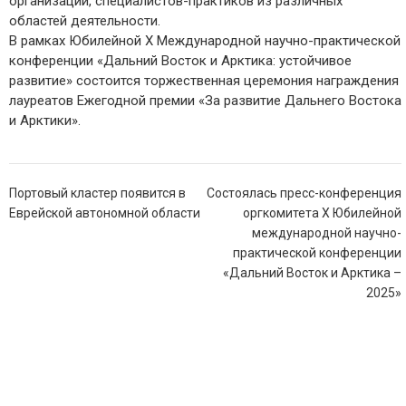
организаций, специалистов-практиков из различных
областей деятельности.
В рамках Юбилейной X Международной научно-практической
конференции «Дальний Восток и Арктика: устойчивое
развитие» состоится торжественная церемония награждения
лауреатов Ежегодной премии «За развитие Дальнего Востока
и Арктики».
Навигация
Портовый кластер появится в
Состоялась пресс-конференция
по
Еврейской автономной области
оргкомитета Х Юбилейной
записям
международной научно-
практической конференции
«Дальний Восток и Арктика –
2025»