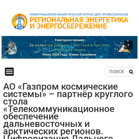
Skip
to
content
АО «Газпром космические
системы» – партнёр круглого
стола
«Телекоммуникационное
обеспечение
дальневосточных и
арктических регионов.
Цифровизация Дальнего