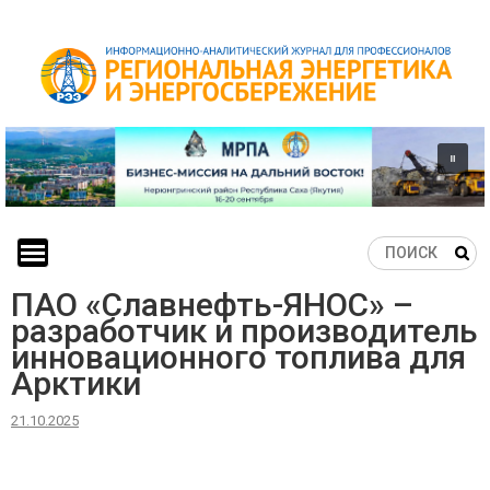
Skip
to
content
ПАО «Славнефть-ЯНОС» –
разработчик и производитель
инновационного топлива для
Арктики
21.10.2025