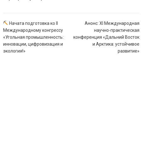
Навигация
Начата подготовка ко II
Анонс: XI Международная
по
Международному конгрессу
научно-практическая
записям
«Угольная промышленность:
конференция «Дальний Восток
инновации, цифровизация и
и Арктика: устойчивое
экология!»
развитие»