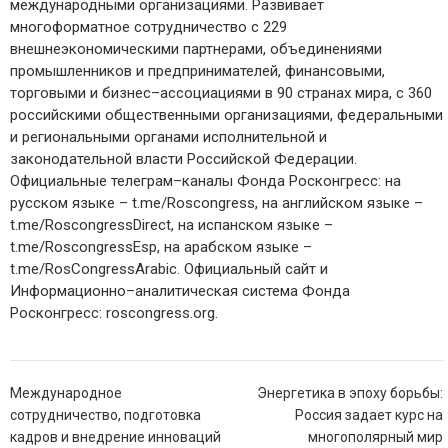
международными организациями. Развивает
многоформатное сотрудничество с 229
внешнеэкономическими партнерами, объединениями
промышленников и предпринимателей, финансовыми,
торговыми и бизнес–ассоциациями в 90 странах мира, с 360
российскими общественными организациями, федеральными
и региональными органами исполнительной и
законодательной власти Российской Федерации.
Официальные телеграм–каналы Фонда Росконгресс: на
русском языке – t.me/Roscongress, на английском языке –
t.me/RoscongressDirect, на испанском языке –
t.me/RoscongressEsp, на арабском языке –
t.me/RosCongressArabic. Официальный сайт и
Информационно–аналитическая система Фонда
Росконгресс: roscongress.org.
Навигация
Международное
Энергетика в эпоху борьбы:
по
сотрудничество, подготовка
Россия задает курс на
записям
кадров и внедрение инноваций
многополярный мир