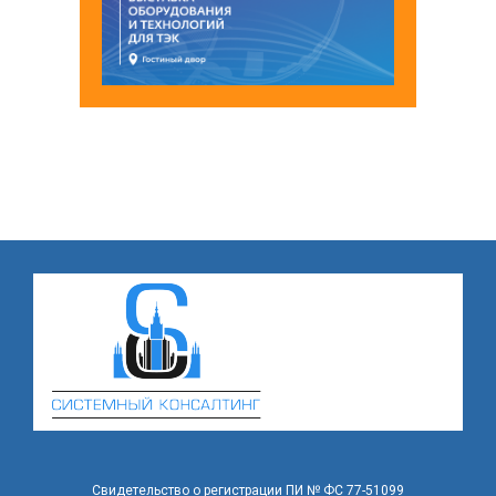
Свидетельство о регистрации ПИ № ФС 77-51099