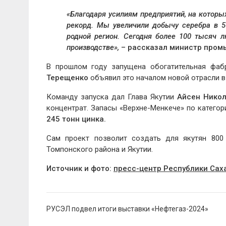
«Благодаря усилиям предприятий, на которы
рекорд. Мы увеличили добычу серебра в 5 
родной регион. Сегодня
более 100 тысяч 
производстве»,
– рассказал министр промы
В прошлом году запущена обогатительная фа
Терещенко
объявил это началом новой отрасли в
Команду запуска дал Глава Якутии
Айсен Никол
концентрат. Запасы «Верхне-Менкече» по категор
245 тонн цинка.
Сам проект позволит создать для якутян 800
Томпонского района и Якутии.
Источник и фото:
пресс-центр Республики Саха
Навигация
РУСЭЛ подвел итоги выставки «Нефтегаз-2024»
по