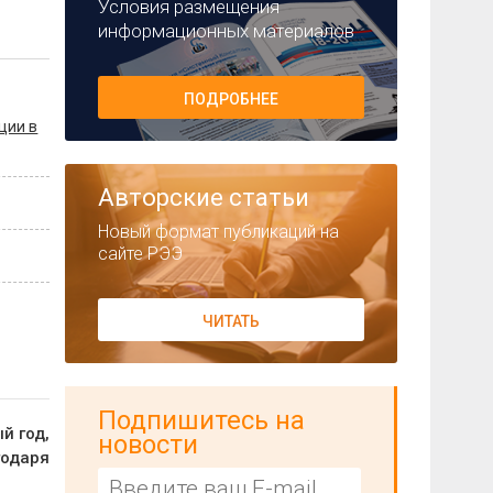
Условия размещения
информационных материалов
ПОДРОБНЕЕ
ции в
Авторские статьи
Новый формат публикаций на
сайте РЭЭ
ЧИТАТЬ
Подпишитесь на
й год,
новости
годаря