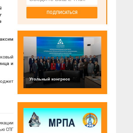
й
ПОДПИСАТЬСЯ
т
а
аксим
нковый
инца и
Угольный конгресс
бюджет
фикации
ью СПГ