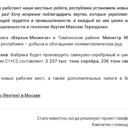
х работают наши местные ребята, республика установила новы
раз! Хочу искренне поблагодарить якутян, которые укрепляю
людей
трудятся в промышленности, и каждый из них ценен н
шленности и геологии Якутии Максим Терещенко.
брика
«Верхне-Менкече»
в Томпонском районе.
Министр М
 республике – добыча и обогащение полиметаллических руд.
аев.
Фабрика будет производить свинцово-серебряный и ци
ии С1+С2 составляют:
2 237 тыс. тонн серебра, 236 тонн св
 новых рабочих мест, а также дополнительные налоги в 
 (Якутия) в Москве
Стало известно, когда реализуют проект гази
Камчатки с помощ