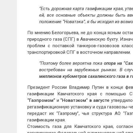
“Есть дорожная карта газификации края, ут
ей, все основные объекты должны быть в
положение “Новатэка”, я бы исходил из воз
По мнению Белогорьева, не до конца ясным остае
природного газа (СПГ) в Авачинскую бухту. Изна
проблем с поставкой танкеров-газовозов клас
транспортировкой СПГ в восточном направлении.
“Поэтому более вероятна пока
опора на “Сах
востребован на зарубежных рынках. В слу
миллионов кубометров сахалинского газа в г
Президент России Владимир Путин в конце фев
газификации Камчатского края с помощью СП
“Газпромом”
и
“Новатэком” в августе
утвердило
регазификационную установку и суда газовозы-ч
передаст их “Газпрому”, чья структура АО “Га
газификации края.
Стоимость газа для Камчатского края, соглас
регулируемую Федеральной антимонопольной служ