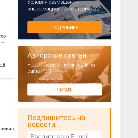
Условия размещения
информационных материалов
ПОДРОБНЕЕ
тер-
я —
Авторские статьи
Новый формат публикаций на
— в
сайте РЭЭ
ЧИТАТЬ
Подпишитесь на
новости
заявил