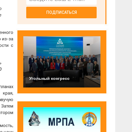
о
ПОДПИСАТЬСЯ
е
енного
 из-за
ости с
ь
0
Угольный конгресс
планах
 края,
авучую
.
Затем
атором
мость,
ю цену