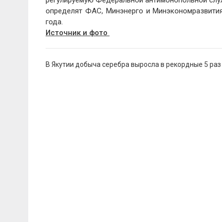
определят ФАС, Минэнерго и Минэкономразвития 
года.
Источник и фото
Навигация
В Якутии добыча серебра выросла в рекордные 5 раз
по
записям