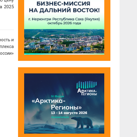
а 2025
ность и
мплекса
России»