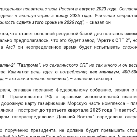
вержденная правительством России
в августе 2023 года.
Согласн
ведены в эксплуатацию
к концу 2025 года.
Учитывая непросто
можности
сдвига этого срока на 2026 год
“
, – сказал он.
тся, что станет основной ресурсной базой для поставок сжиж
чально предполагалось, что это будет завод
“Арктик СПГ 2”,
но
са Arc7 он неопределенное время будет испытывать сложн
алин-2” “Газпрома”,
но сахалинского СПГ не так много и он вес
чае Камчатки речь идет о потреблении,
как минимум, 400-50
од
– это значительная величина”,
– заключил эксперт.
раля, оглашая послание Федеральному собранию, заявил о 
Г. Правительство РФ с органами исполнительной власти
 дорожную карту газификации. Морскую часть комплекса – пл
елноки – построит
до третьего квартала 2025 года “Новатэк”
зпром газораспределение Дальний Восток” определена опер
но поручению президента, не должна будет превышать стои
бой (ФАС) в рамках Единой системы газоснабжения. А оптову