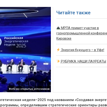
Читайте также
МРПА примет участие в
горнопромышленной конферен
Кировске
Энергия будущего – в Уфе!
РУБРИКА: НАШИ ЛАУРЕАТЫ
Фото из открытых источников
гетическая неделя–2025 под названием «Создавая энерге
программы, определившим стратегические ориентиры разв