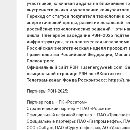
участников, ключевая задача на ближайшие г
внутреннего рынка и укрепление конкурентос
Переход от статуса покупателя технологий к 
энергетической среды, развитие локальной г
российских технологических решений – эти на
цикла. Пленарное заседание РЭН–2025 подтв
инфраструктуры, технологическая независимо
Российская энергетическая неделя проходит в
Правительства Российской Федерации, Минэне
Росконгресс.
Официальный сайт РЭН: rusenergyweek.com. З
официальной странице РЭН во «ВКонтакте».
Телеграм-канал Фонда Росконгресс: https://t.m
Партнеры РЭН-2025:
Партнер года – ГК «Росатом»
Стратегический партнер – ПАО «Россети»
Официальный нефтяной партнер – ПАО «Транснеф
Официальные партнеры: ПАО «Газпром нефть», ПА
ООО «Сибур», ПАО «Сургутнефтегаз», АО «Уральск