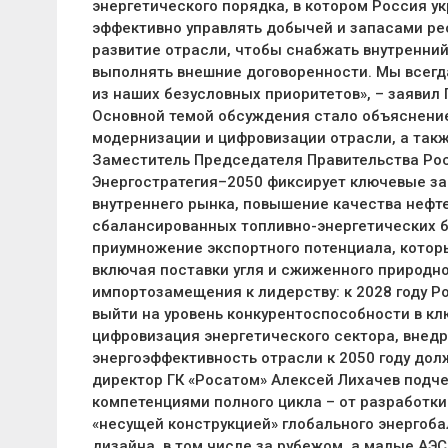
энергетического порядка, в котором Россия у
эффективно управлять добычей и запасами рес
развитие отрасли, чтобы снабжать внутренний
выполнять внешние договоренности. Мы всегда 
из наших безусловных приоритетов», – заявил
Основной темой обсуждения стало объяснение 
модернизации и цифровизации отрасли, а такж
Заместитель Председателя Правительства Ро
Энергостратегия–2050 фиксирует ключевые за
внутреннего рынка, повышение качества нефт
сбалансированных топливно-энергетических б
приумножение экспортного потенциала, которы
включая поставки угля и сжиженного природног
импортозамещения к лидерству: к 2028 году 
выйти на уровень конкурентоспособности в кл
цифровизация энергетического сектора, внедр
энергоэффективность отрасли к 2050 году дол
директор ГК «Росатом» Алексей Лихачев подч
компетенциями полного цикла – от разработки
«несущей конструкцией» глобального энергоба
дизайна, в том числе за рубежом, а малые АЭ