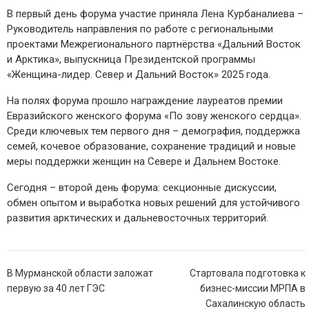
В первый день форума участие приняла
Лена Курбаналиева
–
Руководитель направления по работе с региональными
проектами Межрегионального партнёрства «Дальний Восток
и Арктика»,
выпускница Президентской программы
«Женщина-лидер. Север и Дальний Восток» 2025 года
.
На полях форума прошло награждение лауреатов премии
Евразийского женского форума «По зову женского сердца».
Среди ключевых тем первого дня – демография, поддержка
семей, кочевое образование, сохранение традиций и новые
меры поддержки женщин на Севере и Дальнем Востоке.
Сегодня – второй день форума: секционные дискуссии,
обмен опытом и выработка новых решений для устойчивого
развития арктических и дальневосточных территорий.
Навигация
В Мурманской области заложат
Стартовала подготовка к
по
первую за 40 лет ГЭС
бизнес-миссии МРПА в
записям
Сахалинскую область