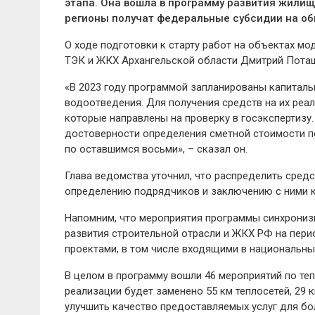
этапа. Она вошла в программу развития жилищ
регионы получат федеральные субсидии на об
О ходе подготовки к старту работ на объектах м
ТЭК и ЖКХ Архангельской области Дмитрий Пота
«В 2023 году программой запланированы капитал
водоотведения. Для получения средств на их ре
которые направлены на проверку в госэкспертизу
достоверности определения сметной стоимости по
по оставшимся восьми», – сказал он.
Глава ведомства уточнил, что распределить средс
определению подрядчиков и заключению с ними ко
Напомним, что мероприятия программы синхрониз
развития строительной отрасли и ЖКХ РФ на пер
проектами, в том числе входящими в национальны
В целом в программу вошли 46 мероприятий по т
реализации будет заменено 55 км теплосетей, 29 
улучшить качество предоставляемых услуг для бо