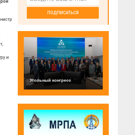
орой
ПОДПИСАТЬСЯ
инистр
и
т,
ру и
Угольный конгресс