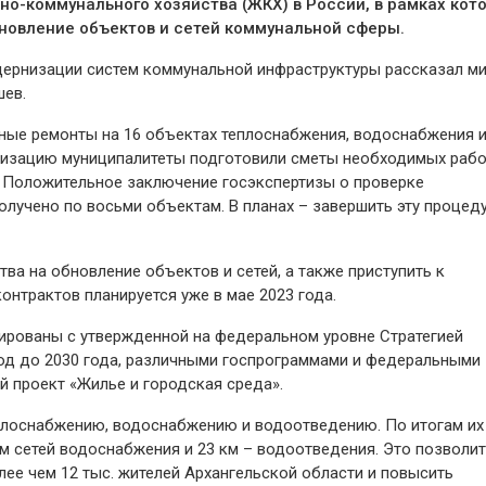
но-коммунального хозяйства (ЖКХ) в России, в рамках кот
новление объектов и сетей коммунальной сферы.
одернизации систем коммунальной инфраструктуры рассказал м
шев.
ьные ремонты на 16 объектах теплоснабжения, водоснабжения 
ализацию муниципалитеты подготовили сметы необходимых рабо
. Положительное заключение госэкспертизы о проверке
лучено по восьми объектам. В планах – завершить эту процеду
тва на обновление объектов и сетей, а также приступить к
нтрактов планируется уже в мае 2023 года.
ированы с утвержденной на федеральном уровне Стратегией
иод до 2030 года, различными госпрограммами и федеральными
й проект «Жилье и городская среда».
еплоснабжению, водоснабжению и водоотведению. По итогам их
км сетей водоснабжения и 23 км – водоотведения. Это позволит
лее чем 12 тыс. жителей Архангельской области и повысить