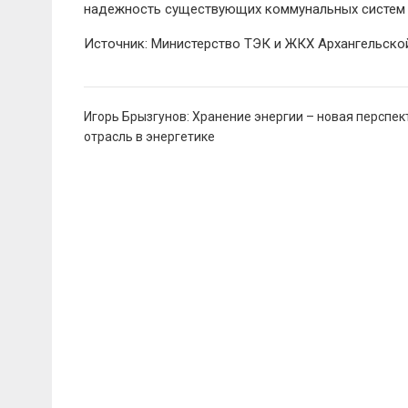
надежность существующих коммунальных систем 
Источник: Министерство ТЭК и ЖКХ Архангельско
Навигация
Игорь Брызгунов: Хранение энергии – новая перспе
по
отрасль в энергетике
записям