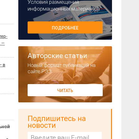
Условия размещения
информационных материалов
ПОДРОБНЕЕ
тер-
я —
Авторские статьи
Новый формат публикаций на
— в
сайте РЭЭ
ЧИТАТЬ
Подпишитесь на
новости
ьной