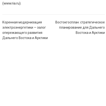
(www.ria.ru).
Навигация
Коренная модернизация
Востокгосплан: стратегическое
по
электроэнергетики — залог
планирование для Дальнего
записям
опережающего развития
Востока и Арктики
Дальнего Востока и Арктики