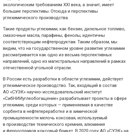
экологическим требованиям XXI века, а значит, имеет
большие перспективы. Отсюда и перспективы
углехимического производства.
Такие продукты углехимии, как бензин, дизельное топливо,
смазочные масла, парафины, фенолы, идентичны
соответствующим нефтепродуктам. Таким образом, мы
видим, что на государственном уровне развитие углехимии
рассматривается как одно из весьма перспективных
направлений, одно из магистральных направлений в рамках
отечественной угольной отрасли.
В России есть разработки в области углехимии, действует
углехимическое производство. Так, входящий в состав
АО «СУЭК» научно-­исследовательский институт
«СибНИИуглеобогащение» разрабатывает проекты в сфере
углехимии, среди которых — ​применяемая в качестве
сорбента в нефтепереработке и в химической
промышленности мелочь коксовая, используемый
в производстве технического кремния, алюминия
и ферросплавов коксовый брикет. В 2020 году АО «СУЭК» на