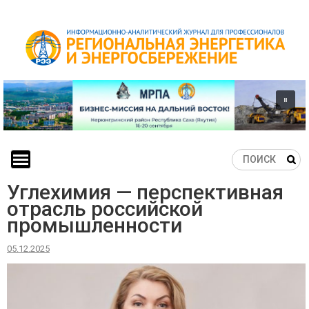
Skip
to
content
Углехимия — перспективная
отрасль российской
промышленности
05.12.2025