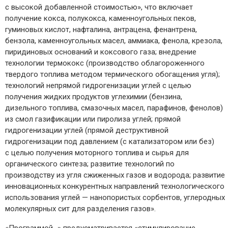
с высокой добавленной стоимостью», что включает
получение кокса, полукокса, каменноугольных пеков,
гуминовых кислот, нафталина, антрацена, фенантрена,
бензола, каменноугольных масел, аммиака, фенола, крезола,
пиридиновых оснований и коксового газа; внедрение
технологии термококс (производство облагороженного
твердого топлива методом термического обогащения угля);
технологий непрямой гидрогенизации углей с целью
получения жидких продуктов углехимии (бензина,
дизельного топлива, смазочных масел, парафинов, фенолов)
из смол газификации или пиролиза углей; прямой
гидрогенизации углей (прямой деструктивной
гидрогенизации под давлением (с катализатором или без)
с целью получения моторного топлива и сырья для
органического синтеза; развитие технологий по
производству из угля сжиженных газов и водорода; развитие
инновационных конкурентных направлений технологического
использования углей — ​нанопористых сорбентов, углеродных
молекулярных сит для разделения газов».