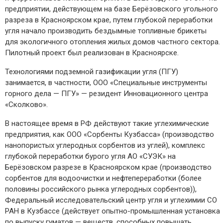
предприятии, действующем на базе Берёзовского угольного
разреза в Красноярском крае, путем глубокой переработки
угля начало производить бездымные топливные брикеты
для экологичного отопления жилых домов частного сектора.
Пилотный проект был реализован в Красноярске.
Технологиями подземной газификации угля (ПГУ)
занимается, в частности, ООО «Специальные инструменты
горного дела — ​ПГУ» — ​резидент Инновационного центра
«Сколково».
В настоящее время в РФ действуют такие углехимические
предприятия, как ООО «Сорбенты Кузбасса» (производство
нанопористых углеродных сорбентов из углей), комплекс
глубокой переработки бурого угля АО «СУЭК» на
Берёзовском разрезе в Красноярском крае (производство
сорбентов для водоочистки и нефтепереработки (более
половины российского рынка углеродных сорбентов)),
Федеральный исследовательский центр угля и углехимии СО
РАН в Кузбассе (действует опытно-­промышленная установка
по выпуску гуматов — ​веществ, способных повышать