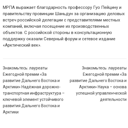
МРПА выражает благодарность профессору Гуо Пейцину и
правительству провинции Шаньдун за организацию деловых
встреч российской делегации c представителями местных
компаний, включая посещение их производственных
объектов. С российской стороны в консультационную
поддержку оказали Северный форум и сетевое издание
«Арктический век».
Навигация
Знакомьтесь: лауреаты
Знакомьтесь: лауреаты
по
Ежегодной премии «За
Ежегодной премии «За
записям
развитие Дальнего Востока и
развитие Дальнего Востока и
Арктики» Надёжная дорожно-
Арктики» Наука – основа
транспортная инфраструктура –
успешной управленческой
ключевой элемент устойчивого
деятельности
развития Дальнего Востока и
Арктики