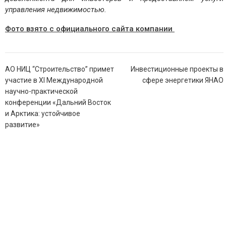
управления недвижимостью.
Фото взято с официального сайта компании
Навигация
АО НИЦ “Строительство” примет
Инвестиционные проекты в
по
участие в XI Международной
сфере энергетики ЯНАО
записям
научно-практической
конференции «Дальний Восток
и Арктика: устойчивое
развитие»