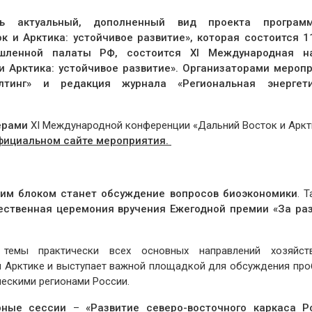
ть актуальный, дополненный вид проекта програм
 и Арктика: устойчивое развитие», которая состоится 1
шленной палаты РФ, состоится XI Международная на
и Арктика: устойчивое развитие». Организаторами мероп
тинг» и редакция журнала «Региональная энергет
ерами
XI Международной конференции «Дальний Восток и Аркт
фициальном сайте мероприятия.
им блоком станет обсуждение вопросов биоэкономики
. 
ественная церемония вручения Ежегодной премии «За ра
темы практически всех основных направлений хозяйст
й Арктике и выступает важной площадкой для обсуждения про
ческими регионами России.
рные сессии
–
«Развитие северо-восточного каркаса Р