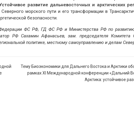
Устойчивое развитие дальневосточных и арктических ре
 Северного морского пути и его трансформации в Трансаркти
ергетической безопасности.
 Федерации ФС РФ, ГД ФС РФ и Министерства РФ по развити
натор РФ Сахамин Афанасьев, зам. председателя Комитета 
егиональной политике, местному самоуправлению и делам Севе
родной
Тему Биоэкономики для Дальнего Востока и Арктики об
е
рамках XI Международной конференции «Дальний Во
Арктика: устойчивое ра