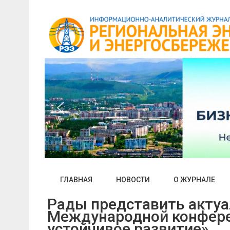
Skip
to
content
ГЛАВНАЯ
НОВОСТИ
О ЖУРНАЛЕ
Рады представить актуа
Международной конферен
устойчивое развитие»