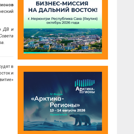
гионов
ческий
ю ДВ и
Совета
ра.
судят в
сток и
звитие»