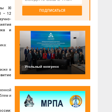
мы XI
ПОДПИСАТЬСЯ
1 – 12
учно-
риятия
ика и
ика:
Угольный конгресс
Также в
звитие
венной
блем и
оссии: