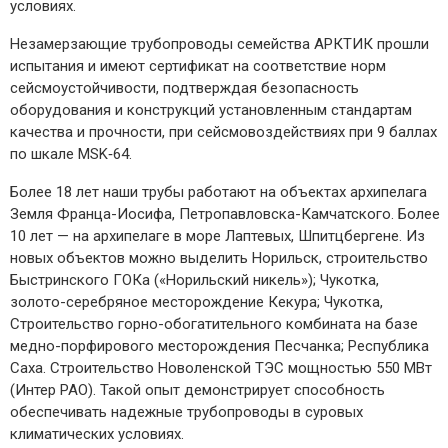
условиях.
Незамерзающие трубопроводы семейства АРКТИК прошли
испытания и имеют сертификат на соответствие норм
сейсмоустойчивости, подтверждая безопасность
оборудования и конструкций установленным стандартам
качества и прочности, при сейсмовоздействиях при 9 баллах
по шкале MSK‑64.
Более 18 лет наши трубы работают на объектах архипелага
Земля Франца-­Иосифа, Петропавловска-­Камчатского. Более
10 лет — ​на архипелаге в море Лаптевых, Шпитцбергене. Из
новых объектов можно выделить Норильск, строительство
Быстринского ГОКа («Норильский никель»); Чукотка,
золото-­серебряное месторождение Кекура; Чукотка,
Строительство горно-­обогатительного комбината на базе
медно-­порфирового месторождения Песчанка; Республика
Саха. Строительство Новоленской ТЭС мощностью 550 МВт
(Интер РАО). Такой опыт демонстрирует способность
обеспечивать надежные трубопроводы в суровых
климатических условиях.