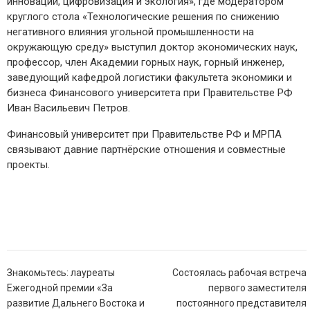
инновации, цифровизация и экология», где модератором
круглого стола «Технологические решения по снижению
негативного влияния угольной промышленности на
окружающую среду» выступил доктор экономических наук,
профессор, член Академии горных наук, горный инженер,
заведующий кафедрой логистики факультета экономики и
бизнеса Финансового университета при Правительстве РФ
Иван Васильевич Петров.
Финансовый университет при Правительстве РФ и МРПА
связывают давние партнёрские отношения и совместные
проекты.
Навигация
Знакомьтесь: лауреаты
Состоялась рабочая встреча
по
Ежегодной премии «За
первого заместителя
записям
развитие Дальнего Востока и
постоянного представителя