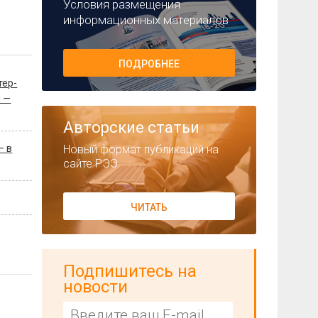
Условия размещения
информационных материалов
ПОДРОБНЕЕ
тер-
я —
Авторские статьи
Новый формат публикаций на
— в
сайте РЭЭ
ЧИТАТЬ
Подпишитесь на
новости