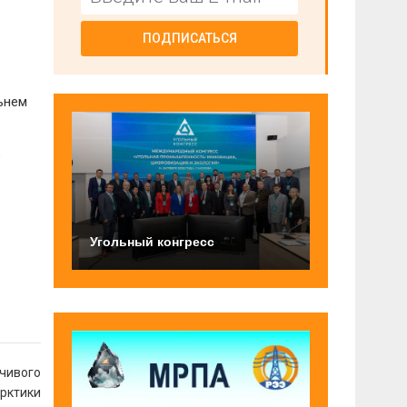
ПОДПИСАТЬСЯ
ьнем
е
Угольный конгресс
йчивого
Арктики