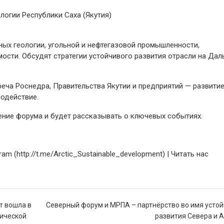
логии Республики Саха (Якутия)
ых геологии, угольной и нефтегазовой промышленности,
сти. Обсудят стратегии устойчивого развития отрасли на Дал
еча Роснедра, Правительства Якутии и предприятий — развити
одействие.
ие форума и будет рассказывать о ключевых событиях.
m (http://t.me/Arctic_Sustainable_development) | Читать нас
т вошла в
Северный форум и МРПА – партнёрство во имя усто
тической
развития Севера и 