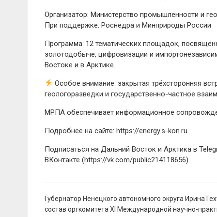
Организатор: Министерство промышленности и гео
При поддержке: Роснедра и Минприроды России
Программа: 12 тематических площадок, посвящённ
золотодобыче, цифровизации и импортонезависимо
Востоке и в Арктике.
Особое внимание: закрытая трёхсторонняя встр
геологоразведки и государственно-частное взаим
МРПА обеспечивает информационное сопровожден
Подробнее на сайте: https://energy.s-kon.ru
Подписаться на Дальний Восток и Арктика в Telegra
ВКонтакте (https://vk.com/public214118656)
Навигация
Губернатор Ненецкого автономного округа Ирина Гех
по
состав оргкомитета XI Международной научно-прак