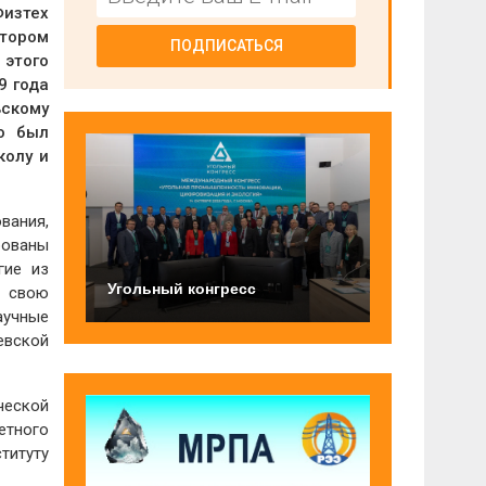
Физтех
тором
ПОДПИСАТЬСЯ
 этого
9 года
скому
о был
колу и
вания,
рованы
гие из
Угольный конгресс
и свою
аучные
евской
ческой
етного
титуту