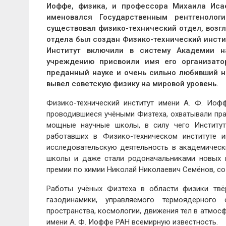
Иоффе, физика, и профессора Михаила Исае
именовался Государственным рентгенолог
существовал физико-технический отдел, возгла
отдела был создан Физико-технический инстит
Институт включили в систему Академии н
учреждению присвоили имя его организато
преданный науке и очень сильно любивший н
вывел советскую физику на мировой уровень.
Физико-технический институт имени А. Ф. Иоф
проводившиеся учёными Физтеха, охватывали пр
мощные научные школы, в силу чего Институт
работавших в Физико-техническом институте
исследовательскую деятельность в академическ
школы и даже стали родоначальниками новых на
премии по химии Николай Николаевич Семёнов, со
Работы учёных Физтеха в области физики твёр
газодинамики, управляемого термоядерного 
пространства, космологии, движения тел в атмос
имени А. Ф. Иоффе РАН всемирную известность.