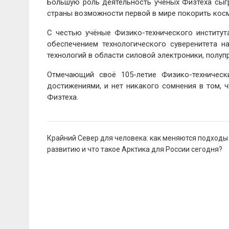
Большую роль деятельность учёных Физтеха сыгр
страны возможности первой в мире покорить кос
С честью учёные Физико-технического институт
обеспечением технологического суверенитета н
технологий в области силовой электроники, полу
Отмечающий своё 105-летие Физико-техничес
достижениями, и нет никакого сомнения в том,
Физтеха.
Навигация
Крайний Север для человека: как меняются подходы
по
развитию и что такое Арктика для России сегодня?
записям