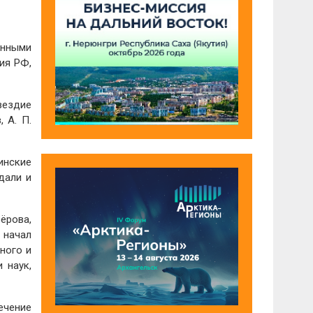
енными
ия РФ,
вездие
, А. П.
инские
дали и
ёрова,
 начал
ного и
 наук,
чение