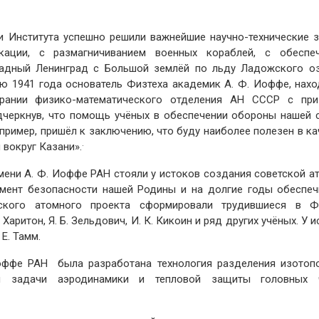
и Института успешно решили важнейшие научно-технические з
ации, с размагничиванием военных кораблей, с обеспе
адный Ленинград с Большой землёй по льду Ладожского оз
ю 1941 года основатель Физтеха академик А. Ф. Иоффе, нахо
рании физико-математического отделения АН СССР с пр
одчеркнув, что помощь учёных в обеспечении обороны нашей 
апример, пришёл к заключению, что буду наиболее полезен в ка
.
 вокруг Казани».
мени А. Ф. Иоффе РАН стояли у истоков создания советской а
мент безопасности нашей Родины и на долгие годы обеспеч
ского атомного проекта сформировали трудившиеся в Ф
 Харитон, Я. Б. Зельдович, И. К. Кикоин и ряд других учёных. У 
Е. Тамм.
Иоффе РАН была разработана технология разделения изотоп
ны задачи аэродинамики и тепловой защиты головных 