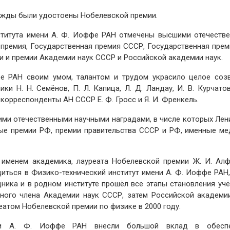
жды были удостоены Нобелевской премии.
ститута имени А. Ф. Иоффе РАН отмечены высшими отечеств
 премия, Государственная премия СССР, Государственная прем
и и премии Академии наук СССР и Российской академии наук.
фе РАН своим умом, талантом и трудом украсило целое соз
и Н. Н. Семёнов, П. Л. Капица, Л. Д. Ландау, И. В. Курчатов
ы-корреспонденты АН СССР Е. Ф. Гросс и Я. И. Френкель.
ими отечественными научными наградами, в числе которых Лен
ые премии РФ, премии правительства СССР и РФ, именные ме
 именем академика, лауреата Нобелевской премии Ж. И. Алф
иться в Физико-технический институт имени А. Ф. Иоффе РАН,
ника и в родном институте прошёл все этапы становления учё
ьного члена Академии наук СССР, затем Российской академии
еатом Нобелевской премии по физике в 2000 году.
мени А. Ф. Иоффе РАН внесли большой вклад в обеспе