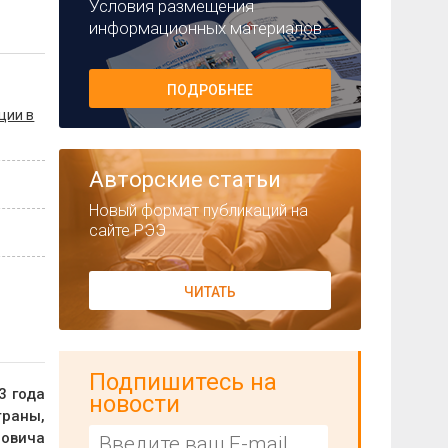
Условия размещения
информационных материалов
ПОДРОБНЕЕ
ции в
Авторские статьи
Новый формат публикаций на
сайте РЭЭ
ЧИТАТЬ
Подпишитесь на
3 года
новости
траны,
ровича