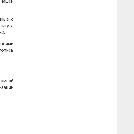
 нашей
нные с
титута
ки.
своими
топись
атомной
изации