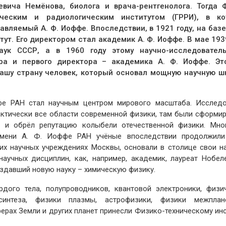
вича Немёнова, биолога и врача-рентгенолога. Тогда 
ическим и радиологическим институтом (ГРРИ), в ко
вляемый А. Ф. Иоффе. Впоследствии, в 1921 году, на базе
ут. Его директором стал академик А. Ф. Иоффе. В мае 193
аук СССР, а в 1960 году этому научно-исследователь
ра и первого директора – академика А. Ф. Иоффе. Эт
ашу страну человек, который основал мощную научную ш
фе РАН стал научным центром мирового масштаба. Исследо
актически все области современной физики, там были сформи
 и обрёл репутацию колыбели отечественной физики. Мно
 имени А. Ф. Иоффе РАН учёные впоследствии продолжил
их научных учреждениях Москвы, основали в столице свои н
учных дисциплин, как, например, академик, лауреат Нобел
здавший новую науку – химическую физику.
дого тела, полупроводников, квантовой электроники, физи
синтеза, физики плазмы, астрофизики, физики межплан
ферах Земли и других планет принесли Физико-техническому инс