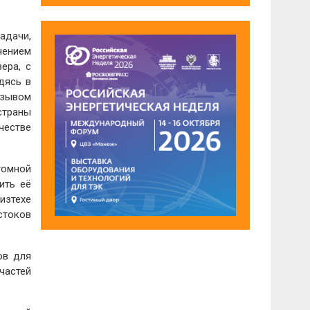
адачи,
чением
ера, с
дясь в
изывом
страны
честве
томной
ить её
изтехе
истоков
ов для
частей