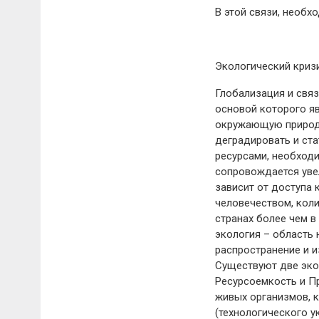
В этой связи, необх
Экологический криз
Глобализация и свя
основой которого яв
окружающую природн
деградировать и ст
ресурсами, необход
сопровождается уве
зависит от доступа 
человечеством, коли
странах более чем в
экология – область 
распространение и и
Существуют две эко
Ресурсоемкость и П
живых организмов, 
(технологического у