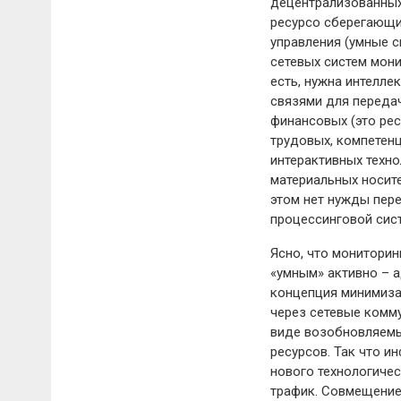
децентрализованных 
ресурсо сберегающи
управления (умные с
сетевых систем мони
есть, нужна интелле
связями для передач
финансовых (это рес
трудовых, компетенц
интерактивных техн
материальных носите
этом нет нужды пере
процессинговой сист
Ясно, что мониторин
«умным» активно – а
концепция минимиза
через сетевые комм
виде возобновляемы
ресурсов. Так что 
нового технологичес
трафик. Совмещение 