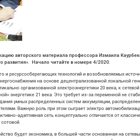
ацию авторского материала профессора Измаила Каурбеко
о развития». Начало читайте в номере 4/2020.
го и ресурсосберегающих технологий и возобновляемых источн
нергоснабжения на основе децентрализованной локальной гене
тикально организованной электроэнергетики 20 века, к сетевой
ой» энергетике 21 века. Это требует из-за переменной не ста
дания умных распределенных систем аккумуляции, распределен
телями. Важную роль при этом сыграет электро автомобилизаци
активно-адаптивная сеть концептуально отличается от классич
 сотовой.
йство будет экономика, в большей части основанная на сетевы