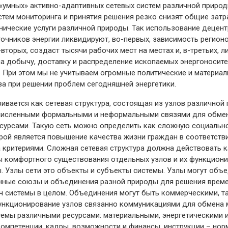
 «умных» активно-адаптивных сетевых систем различной природы
тем мониторинга и принятия решения резко снизят общие затра
нические услуги различной природы. Так использование децен
очников энергии ликвидируют, во-первых, зависимость регион
-вторых, создаст тысячи рабочих мест на местах и, в-третьих, 
на добычу, доставку и распределение ископаемых энергоносите
. При этом мы не учитываем огромные политические и материа
а при решении проблем сегодняшней энергетики.
ивается как сетевая структура, состоящая из узлов различной
исленными формальными и неформальными связями для обмен
сурсами. Такую сеть можно определить как сложную социальн
орой является повышение качества жизни граждан в соответст
 критериями. Сложная сетевая структура должна действовать к
комфортного существования отдельных узлов и их функциони
. Узлы сети это объекты и субъекты системы. Узлы могут объе
нные союзы и объединения разной природы для решения врем
ч системы в целом. Объединения могут быть коммерческими, т
нкционирование узлов связанно коммуникациями для обмена
стемы различными ресурсами: материальными, энергетическими
омпетенции, кадры, возможности и финансы, инструкции – нор