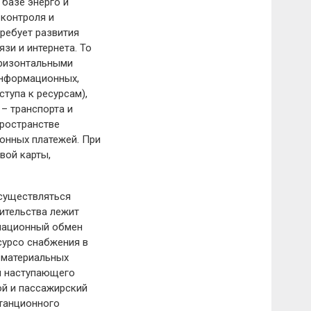
базе энерго и
 контроля и
ребует развития
зи и интернета. То
оризонтальными
 информационных,
тупа к ресурсам),
– транспорта и
ространстве
онных платежей. При
вой карты,
осуществляться
ительства лежит
мационный обмен
сурсо снабжения в
 материальных
й наступающего
ой и пассажирский
станционного