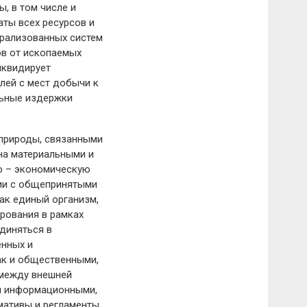
, в том числе и
ты всех ресурсов и
трализованных систем
ов от ископаемых
ликвидирует
лей с мест добычи к
льные издержки
 природы, связанными
а материальными и
о – экономическую
вии с общепринятыми
ак единый организм,
рования в рамках
диняться в
енных и
ак и общественными,
 между внешней
 и информационными,
мативы и регламенты.