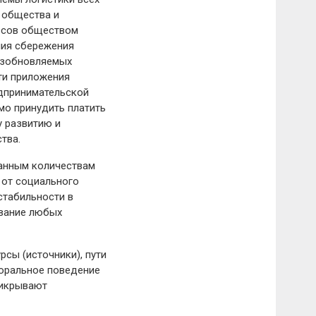
 общества и
урсов обществом
ния сбережения
возобновляемых
ти приложения
едпринимательской
мо принудить платить
у развитию и
тва.
ванным количествам
 от социального
стабильности в
вание любых
рсы (источники), пути
моральное поведение
рикрывают