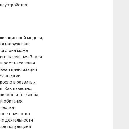
неустройства.
илизационной модели,
ая нагрузка на
того она может
его населения Земли
и рост населения
льная цивилизация
ия энергии
ыросло в развитых
й. Как известно,
измов и то, как на
й обитания.
чества:
ное количество
не деятельности
рсов популяцией