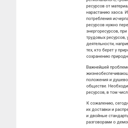
ресурсов от матери
нарастанию хаоса. 
потребления исчерп
ресурсов нужно пер
энергоресурсов, пр
трудовых ресурсов,
деятельности, напри
тех, кто берет у пр
сохранению природн
Важнейшей проблемо
жизнеобеспечивающи
положения и душево
обществе. Необходи
ресурсов, в том числ
К сожалению, сегодн
их доставки и расп
и двойные стандарты
разговорами о демок