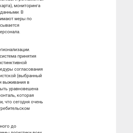
арта), мониторинга
аданными. В
нимают меры по
исывается
ерсонала.
егионализации.
система принятия
нстинктивной
цедуры согласования
истской (выбранный
и выживания в
 быть уравновешена
зонталь, которая
и, что сегодня очень
требительском
ного до
лемы логистики всех