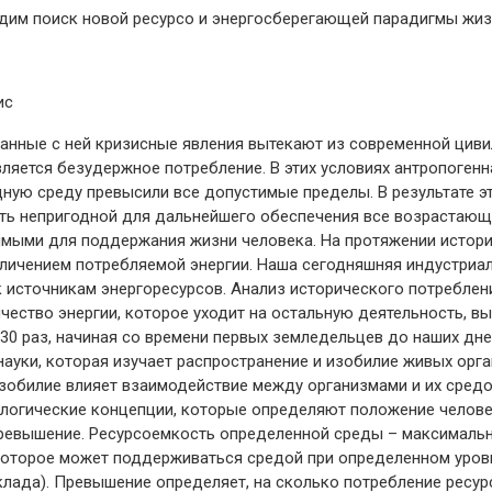
одим поиск новой ресурсо и энергосберегающей парадигмы жиз
ис
занные с ней кризисные явления вытекают из современной цив
ляется безудержное потребление. В этих условиях антропогенн
ую среду превысили все допустимые пределы. В результате э
ать непригодной для дальнейшего обеспечения все возрастающ
имыми для поддержания жизни человека. На протяжении истори
личением потребляемой энергии. Наша сегодняшняя индустриа
к источникам энергоресурсов. Анализ исторического потреблен
чество энергии, которое уходит на остальную деятельность, в
 30 раз, начиная со времени первых земледельцев до наших дне
науки, которая изучает распространение и изобилие живых орган
зобилие влияет взаимодействие между организмами и их средо
логические концепции, которые определяют положение челове
ревышение. Ресурсоемкость определенной среды – максималь
которое может поддерживаться средой при определенном уров
клада). Превышение определяет, на сколько потребление ресу