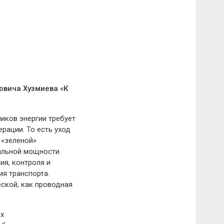
вича Хузмиева «К
иков энергии требует
рации. То есть уход
 «зеленой»
бильной мощности
ия, контроля и
я транспорта.
еской, как проводная
х