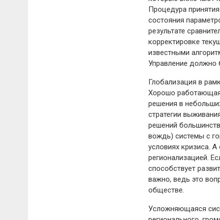
Процедура принятия 
состояния параметр
результате сравнит
корректировке теку
известными алгоритм
Управление должно 
Глобализация в рамк
Хорошо работающая с
решения в небольших
стратегии выживани
решений большинств
вождь) системы с г
условиях кризиса. А
регионализацией. Ес
способствует развит
важно, ведь это во
обществе.
Усложняющаяся сист
регионального, гро