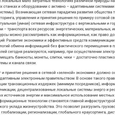
локальных мало затратных технологиях различной природы на 
х станках и оборудовании с активно – адаптивными системами
истемы). Возникающая сетевая парадигма развития общества т
торинга, управления и принятия решения по примеру сотовой свя
ктуальная (умная) сетевая инфраструктура с вертикальными и г
и – транспорта всех ресурсов: энергетических, материальных,
урсы можно рассматривать как информационные, как право дос
ий. Развитие экономики и эффективных средств коммуникации 
ологий обмена информацией без фактического перемещения в п
лей сегодня реализуются, например, при осуществлении электр
мещать банкноты, монеты, слитки, чеки – достаточно пластико
емы и канала связи.
г и принятие решения в сетевой «зеленой» экономике должно 
даптивным электронным правительством. В основе такого прав
ции транзакционных издержек (минимум посредников), инфор
уникации, децентрализованные локальные системы энерго и ре
х источников энергии и максимальное использование местных
информационные технологии становятся главной инфраструктуро
кого уклада жизнеустройства. Это позволит разгрузить грузов
глобализации, регионализации, глобального краусортинга, ди