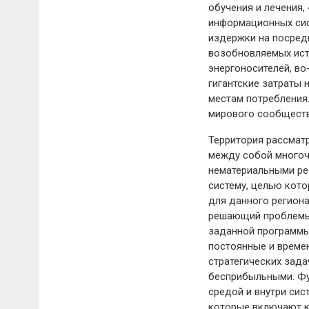
обучения и лечения,
информационных сис
издержки на посред
возобновляемых ист
энергоносителей, во
гигантские затраты 
местам потребления
мирового сообществ
Территория рассматр
между собой многоч
нематериальными ре
систему, целью кот
для данного региона
решающий проблемы 
заданной программы
постоянные и време
стратегических зада
бесприбыльными. Фу
средой и внутри си
которые включают к