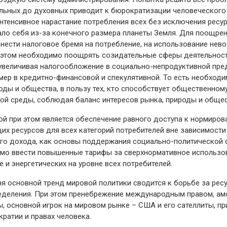
альных до духовных приводит к бюрократизации человеческого
Интенсивное нарастание потребления всех без исключения рес
ало себя из-за конечного размера планеты Земля. Для поощре
енести налоговое бремя на потребление, на использование не
и этом необходимо поощрять созидательные сферы деятельнос
 увеличивая налогообложение в социально-непродуктивной пр
мер в кредитно-финансовой и спекулятивной. То есть необходи
ироды и общества, в пользу тех, кто способствует общественном
ой среды, соблюдая баланс интересов рынка, природы и общес
й при этом является обеспечение равного доступа к нормиро
х ресурсов для всех категорий потребителей вне зависимости
го дохода, как основы поддержания социально-политической 
мо ввести повышенные тарифы за сверхнормативное использо
е и энергетических на уровне всех потребителей.
я основной тренд мировой политики сводится к борьбе за ресу
ределения. При этом пренебрежение международным правом, а
, основной игрок на мировом рынке – США и его сателлиты, п
ратии и правах человека.