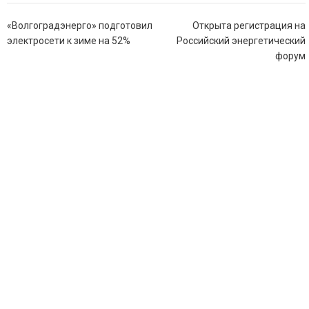
Навигация
«Волгоградэнерго» подготовил
Открыта регистрация на
по
электросети к зиме на 52%
Российский энергетический
записям
форум