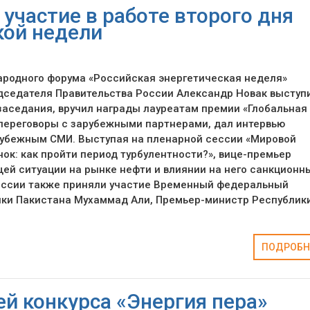
участие в работе второго дня
кой недели
ародного форума «Российская энергетическая неделя»
седателя Правительства России Александр Новак выступи
заседания, вручил награды лауреатам премии «Глобальная
 переговоры с зарубежными партнерами, дал интервью
рубежным СМИ. Выступая на пленарной сессии «Мировой
ок: как пройти период турбулентности?», вице-премьер
щей ситуации на рынке нефти и влиянии на него санкционн
сессии также приняли участие Временный федеральный
ики Пакистана Мухаммад Али, Премьер-министр Республик
ПОДРОБН
й конкурса «Энергия пера»