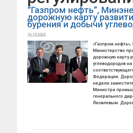
“Газпром нефть”, Минэн
дорожную карту развити
бурения и добычи углев
16.10.2023
«Газпром нефть»,
Министерство пр
дорожную карту р
углеводородов на
соответствующег
Федерации. Дорож
недели заместит
Министра промыш
генерального дир
Яковлевым. Доро