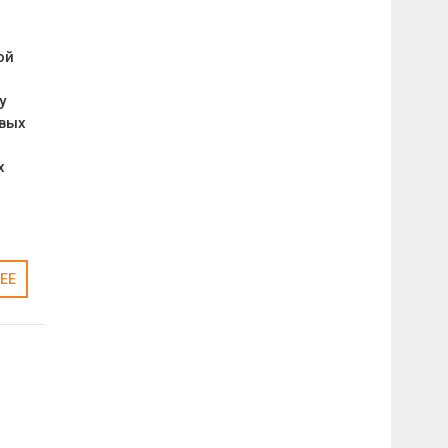
ой
у
овых
х
ЕЕ