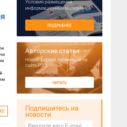
Условия размещения
информационных материалов
ля
ПОДРОБНЕЕ
ли
Авторские статьи
ычи
Новый формат публикаций на
ии
сайте РЭЭ
й
ем
ЧИТАТЬ
Подпишитесь на
ЕЕ
новости