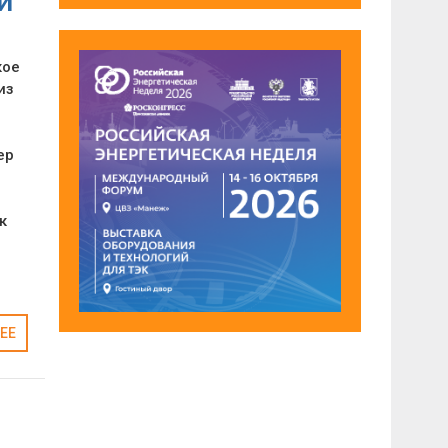
и
кое
из
ер
к
ЕЕ