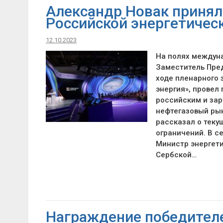
Александр Новак принял 
Российской энергетичес
12.10.2023
На полях междун
Заместитель Пред
ходе пленарного 
энергия», провел
российским и за
нефтегазовый рын
рассказал о теку
ограничений. В 
Министр энергет
Сербской…
Награждение победителе