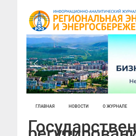
Skip
to
content
ГЛАВНАЯ
НОВОСТИ
О ЖУРНАЛЕ
Государстве
регулирован