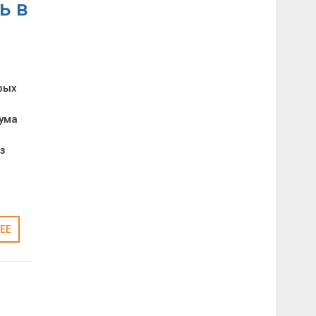
ь в
рых
ума
з
ЕЕ