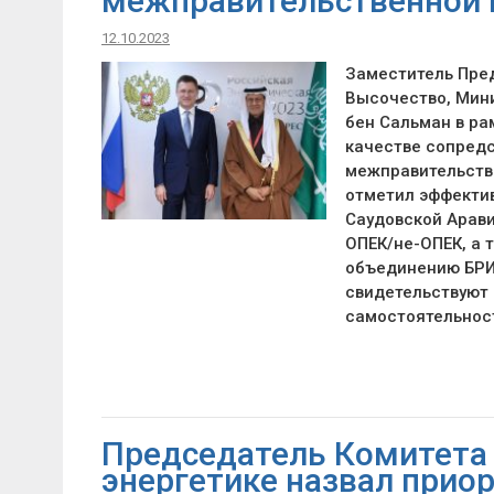
межправительственной 
12.10.2023
Заместитель Пред
Высочество, Мини
бен Сальман в ра
качестве сопред
межправительств
отметил эффектив
Саудовской Арави
ОПЕК/не-ОПЕК, а 
объединению БРИ
свидетельствуют 
самостоятельнос
Председатель Комитета
энергетике назвал прио