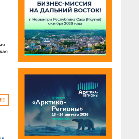
ия
кая
ЕЕ