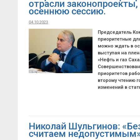
отрасли законопроекты,
осеннюю сессию.
04.10.2023
Председатель Ком
приоритетные для
можно ждать в о
выступая на плен
«Нефть и газ Сах
Совершенствовани
приоритетов рабо
второму чтению г
изменений в стать
Николай Шульгинов: «Бе
считаем недопустимым