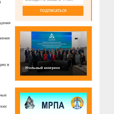
й
ПОДПИСАТЬСЯ
ещения
жения
цию в
Угольный конгресс
пные
ских