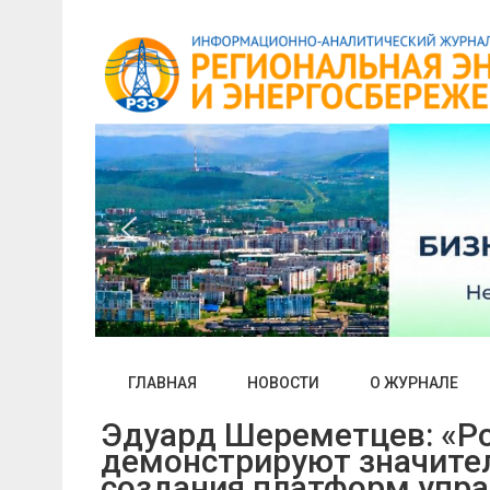
Skip
to
content
ГЛАВНАЯ
НОВОСТИ
О ЖУРНАЛЕ
Эдуард Шереметцев: «Р
демонстрируют значите
создания платформ упра