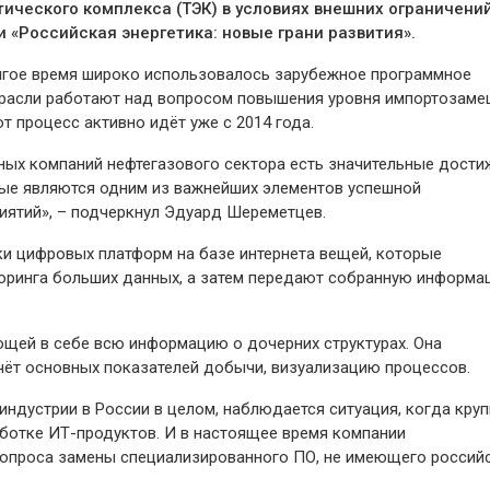
ического комплекса (ТЭК) в условиях внешних ограничени
«Российская энергетика: новые грани развития».
лгое время широко использовалось зарубежное программное
отрасли работают над вопросом повышения уровня импортозам
т процесс активно идёт уже с 2014 года.
ных компаний нефтегазового сектора есть значительные дости
рые являются одним из важнейших элементов успешной
иятий», – подчеркнул Эдуард Шереметцев.
тки цифровых платформ на базе интернета вещей, которые
оринга больших данных, а затем передают собранную информа
щей в себе всю информацию о дочерних структурах. Она
чёт основных показателей добычи, визуализацию процессов.
ндустрии в России в целом, наблюдается ситуация, когда кру
аботке ИТ-продуктов. И в настоящее время компании
опроса замены специализированного ПО, не имеющего россий