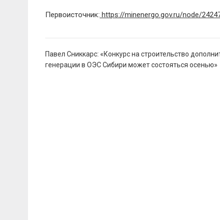
Первоисточник:
https://minenergo.gov.ru/node/2424
Навигация
Павел Сниккарс: «Конкурс на строительство дополн
по
генерации в ОЭС Сибири может состояться осенью»
записям