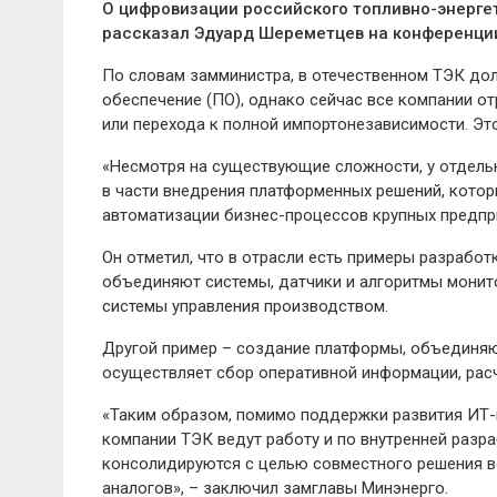
О цифровизации российского топливно-энергет
рассказал Эдуард Шереметцев на конференции 
По словам замминистра, в отечественном ТЭК до
обеспечение (ПО), однако сейчас все компании 
или перехода к полной импортонезависимости. Это
«Несмотря на существующие сложности, у отдель
в части внедрения платформенных решений, кото
автоматизации бизнес-процессов крупных предпр
Он отметил, что в отрасли есть примеры разрабо
объединяют системы, датчики и алгоритмы монит
системы управления производством.
Другой пример – создание платформы, объединяю
осуществляет сбор оперативной информации, рас
«Таким образом, помимо поддержки развития ИТ-и
компании ТЭК ведут работу и по внутренней разр
консолидируются с целью совместного решения в
аналогов», – заключил замглавы Минэнерго.