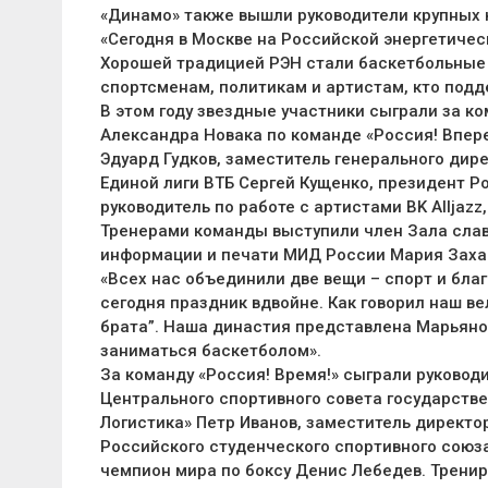
«Динамо» также вышли руководители крупных 
«Сегодня в Москве на Российской энергетиче
Хорошей традицией РЭН стали баскетбольные 
спортсменам, политикам и артистам, кто подд
В этом году звездные участники сыграли за к
Александра Новака по команде «Россия! Впер
Эдуард Гудков, заместитель генерального дир
Единой лиги ВТБ Сергей Кущенко, президент 
руководитель по работе с артистами ВK Alljaz
Тренерами команды выступили член Зала слав
информации и печати МИД России Мария Заха
«Всех нас объединили две вещи – спорт и бла
сегодня праздник вдвойне. Как говорил наш в
брата”. Наша династия представлена Марьяной,
заниматься баскетболом».
За команду «Россия! Время!» сыграли руковод
Центрального спортивного совета государств
Логистика» Петр Иванов, заместитель директ
Российского студенческого спортивного союз
чемпион мира по боксу Денис Лебедев. Трени