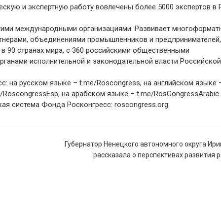
ескую и экспертную работу вовлечены более 5000 экспертов в 
угими международными организациями. Развивает многоформат
тнерами, объединениями промышленников и предпринимателей,
в 90 странах мира, с 360 российскими общественными
рганами исполнительной и законодательной власти Российской
 на русском языке – t.me/Roscongress, на английском языке 
e/RoscongressEsp, на арабском языке – t.me/RosCongressArabic.
я система Фонда Росконгресс: roscongress.org.
​Губернатор Ненецкого автономного округа Ири
рассказала о перспективах развития 