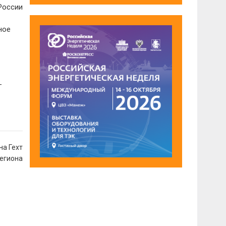
России
ное
–
на Гехт
региона