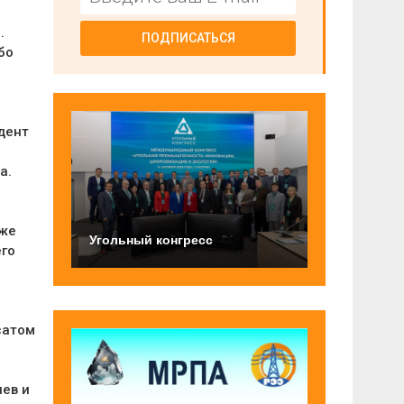
.
ПОДПИСАТЬСЯ
бо
дент
а.
 же
Угольный конгресс
его
сатом
ев и