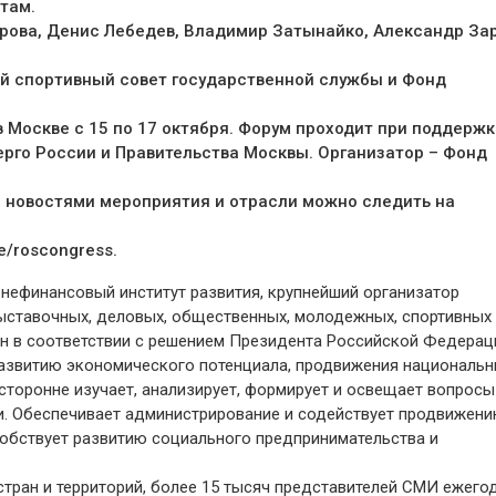
там.
рова, Денис Лебедев, Владимир Затынайко, Александр За
й спортивный совет государственной службы и Фонд
 Москве с 15 по 17 октября. Форум проходит при поддержк
рго России и Правительства Москвы. Организатор – Фонд
а новостями мероприятия и отрасли можно следить на
e/roscongress.
нефинансовый институт развития, крупнейший организатор
ыставочных, деловых, общественных, молодежных, спортивных
ан в соответствии с решением Президента Российской Федерац
развитию экономического потенциала, продвижения националь
сторонне изучает, анализирует, формирует и освещает вопросы
и. Обеспечивает администрирование и содействует продвижен
собствует развитию социального предпринимательства и
тран и территорий, более 15 тысяч представителей СМИ ежего