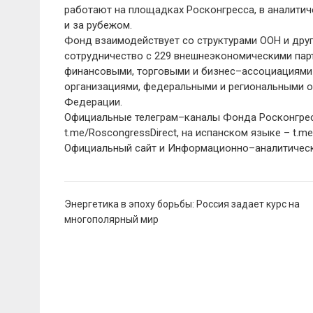
работают на площадках Росконгресса, в аналитич
и за рубежом.
Фонд взаимодействует со структурами ООН и др
сотрудничество с 229 внешнеэкономическими пар
финансовыми, торговыми и бизнес–ассоциациями 
организациями, федеральными и региональными о
Федерации.
Официальные телеграм–каналы Фонда Росконгресс:
t.me/RoscongressDirect, на испанском языке – t.m
Официальный сайт и Информационно–аналитическа
Навигация
Энергетика в эпоху борьбы: Россия задает курс на
по
многополярный мир
записям