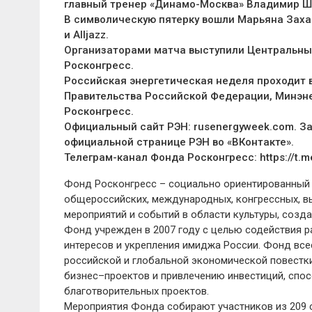
главный тренер «Динамо-Москва» Владимир Ш
В символическую пятерку вошли Марьяна Заха
и Alljazz.
Организаторами матча выступили Центральны
Росконгресс.
Российская энергетическая неделя проходит в
Правительства Российской Федерации, Минэне
Росконгресс.
Официальный сайт РЭН: rusenergyweek.com. З
официальной странице РЭН во «ВКонтакте».
Телеграм-канал Фонда Росконгресс: https://t.m
Фонд Росконгресс – социально ориентированный 
общероссийских, международных, конгрессных, в
мероприятий и событий в области культуры, созд
Фонд учрежден в 2007 году с целью содействия 
интересов и укрепления имиджа России. Фонд все
российской и глобальной экономической повестк
бизнес–проектов и привлечению инвестиций, спо
благотворительных проектов.
Мероприятия Фонда собирают участников из 209 с