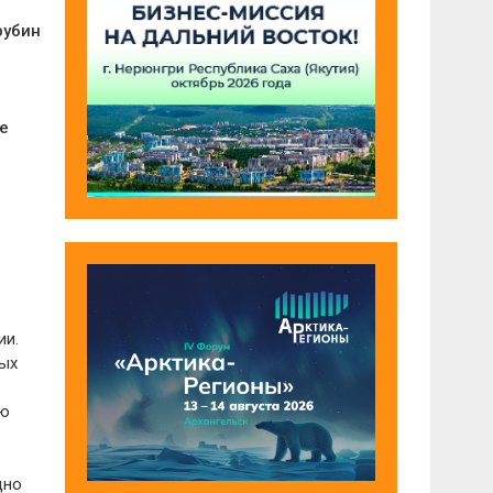
рубин
е
ии.
ных
ию
дно