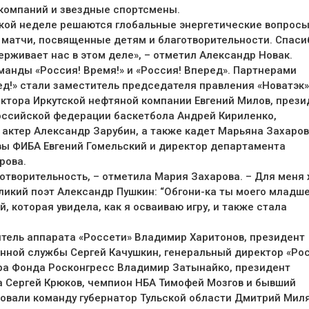
компаний и звездные спортсмены.
ской неделе решаются глобальные энергетические вопросы
матчи, посвященные детям и благотворительности. Спаси
ерживает нас в этом деле», – отметил Александр Новак.
оманды «Россия! Время!» и «Россия! Вперед». Партнерами
ед!» стали заместитель председателя правления «Новатэк»
ектора Иркутской нефтяной компании Евгений Милов, прези
Российской федерации баскетбола Андрей Кириленко,
z, актер Александр Зарубин, а также кадет Марьяна Захаров
ы ФИБА Евгений Гомельский и директор департамента
рова.
готворительность, – отметила Мария Захарова. – Для меня
еликий поэт Александр Пушкин: “Обгони-ка ты моего младш
 которая увидела, как я осваиваю игру, и также стала
итель аппарата «Россети» Владимир Харитонов, президент
енной службы Сергей Качушкин, генеральный директор «Ро
ора Фонда Росконгресс Владимир Затынайко, президент
а Сергей Крюков, чемпион НБА Тимофей Мозгов и бывший
ровали команду губернатор Тульской области Дмитрий Миля