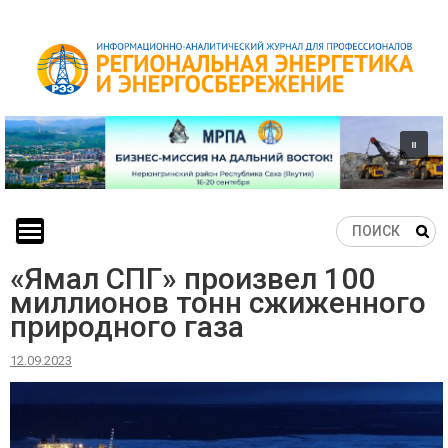
Skip
to
content
«Ямал СПГ» произвел 100
миллионов тонн сжиженного
природного газа
12.09.2023