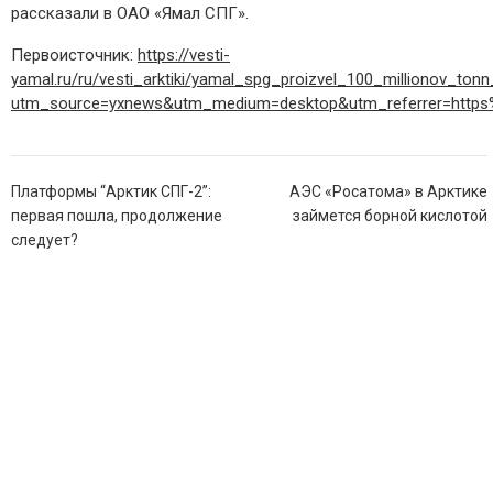
рассказали в ОАО «Ямал СПГ».
Первоисточник:
https://vesti-
yamal.ru/ru/vesti_arktiki/yamal_spg_proizvel_100_millionov_to
utm_source=yxnews&utm_medium=desktop&utm_referrer=http
Навигация
Платформы “Арктик СПГ-2”:
АЭС «Росатома» в Арктике
по
первая пошла, продолжение
займется борной кислотой
записям
следует?