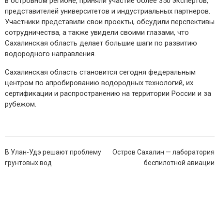
в островном регионе, приняли участие более 350 экспертов,
представителей университетов и индустриальных партнеров.
Участники представили свои проекты, обсудили перспективы
сотрудничества, а также увидели своими глазами, что
Сахалинская область делает большие шаги по развитию
водородного направления.
Сахалинская область становится сегодня федеральным
центром по апробированию водородных технологий, их
сертификации и распространению на территории России и за
рубежом.
Навигация
В Улан-Удэ решают проблему
Остров Сахалин — лаборатория
по
грунтовых вод
беспилотной авиации
записям