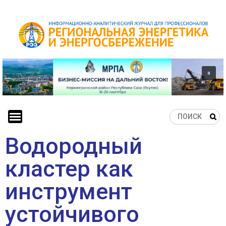
Skip
to
content
Водородный
кластер как
инструмент
устойчивого