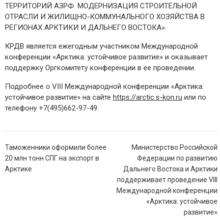
ТЕРРИТОРИЙ АЗРФ. МОДЕРНИЗАЦИЯ СТРОИТЕЛЬНОЙ
ОТРАСЛИ И ЖИЛИЩНО-КОММУНАЛЬНОГО ХОЗЯЙСТВА В
РЕГИОНАХ АРКТИКИ И ДАЛЬНЕГО ВОСТОКА».
КРДВ является ежегодным участником Международной
конференции «Арктика: устойчивое развитие» и оказывает
поддержку Оргкомитету конференции в ее проведении.
Подробнее о VIII Международной конференции «Арктика:
устойчивое развитие» на сайте
https://arctic.s-kon.ru
или по
телефону +7(495)662-97-49.
Навигация
Таможенники оформили более
Министерство Российской
по
20 млн тонн СПГ на экспорт в
Федерации по развитию
записям
Арктике
Дальнего Востока и Арктики
поддерживает проведение VIII
Международной конференции
«Арктика: устойчивое
развитие»