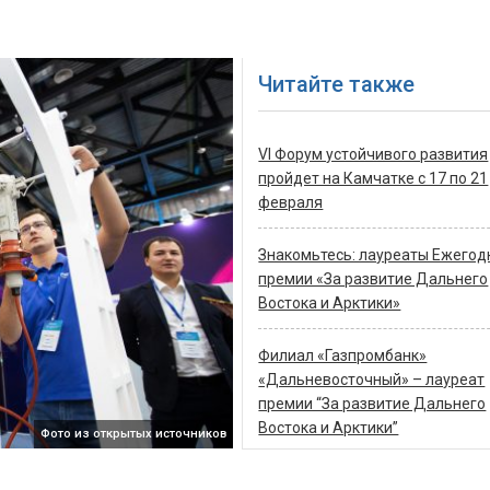
Читайте также
VI Форум устойчивого развития
пройдет на Камчатке с 17 по 21
февраля
Знакомьтесь: лауреаты Ежегод
премии «За развитие Дальнего
Востока и Арктики»
Филиал «Газпромбанк»
«Дальневосточный» – лауреат
премии “За развитие Дальнего
Востока и Арктики”
Фото из открытых источников