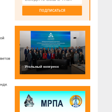
ПОДПИСАТЬСЯ
кой
тветов
Угольный конгресс
енде.