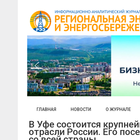
Skip
to
content
ГЛАВНАЯ
НОВОСТИ
О ЖУРНАЛЕ
В Уфе состоится крупне
отрасли России. Его пос
со всей страны.