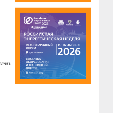
ллурга.