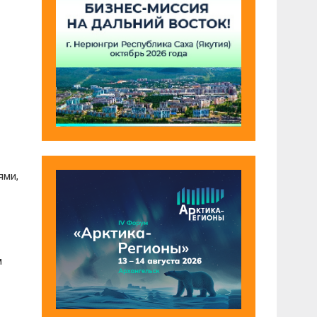
ями,
м