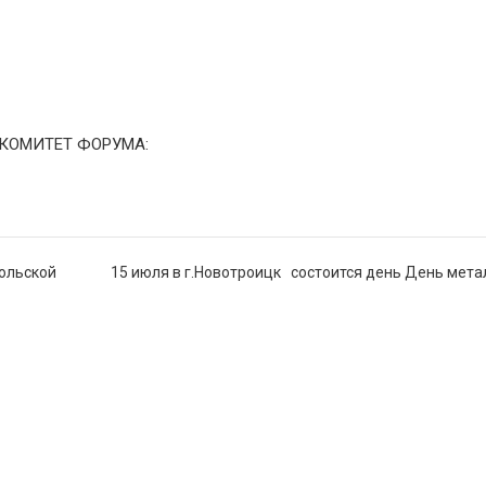
ОРГКОМИТЕТ ФОРУМА:
Кольской
15 июля в г.Новотроицк состоится день День мета