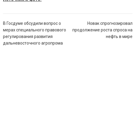
Навигация
В Госдуме обсудили вопрос о
Новак спрогнозировал
по
мерах специального правового
продолжение роста спроса на
записям
регулирования развития
нефть в мире
дальневосточного агропрома