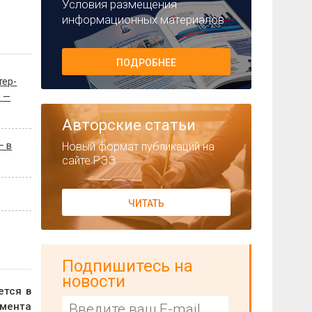
Условия размещения
информационных материалов
ПОДРОБНЕЕ
тер-
я —
Авторские статьи
Новый формат публикаций на
— в
сайте РЭЭ
ЧИТАТЬ
Подпишитесь на
новости
ется в
амента