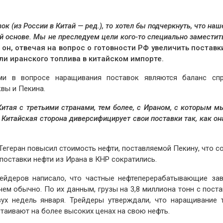
 (из России в Китай — ред.), то хотел бы подчеркнуть, что наш
 основе. Мы не преследуем цели кого-то специально заместит
он, отвечая на вопрос о готовности РФ увеличить поставк
и иранского топлива в китайском импорте.
ми в вопросе наращивания поставок являются баланс сп
вы и Пекина.
итая с третьими странами, тем более, с Ираном, с которым м
итайская сторона диверсифицирует свои поставки так, как он
 Тегеран повысил стоимость нефти, поставляемой Пекину, что 
 поставки нефти из Ирана в КНР сократились.
рейдеров написало, что частные нефтеперерабатывающие за
ем обычно. По их данным, грузы на 3,8 миллиона тонн с поста
ух недель января. Трейдеры утверждали, что наращивание 
стаивают на более высоких ценах на свою нефть.