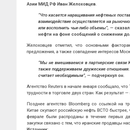
Азии МИД РФ Иван Желоховцев.
“Что касается наращивания нефтяных поставок
взаимодействие осуществляется на рыночной
или восполнить чьи-либо объемы”,
— сказал 
нефти на фоне сообщений о снижении дол
Желоховцев отметил, что основными фактора
предложения, а также совпадение интересов Моск
“Мы не вмешиваемся в партнерские связи К
также поддерживаем дружеские отношения. К
считает необходимым”,
— подчеркнул он.
Агентство Reuters в начале января сообщало, что
трудности в торговле двух стран. Как результат —
Позднее агентство Bloomberg со ссылкой на т
Китае скупают российскую нефть ВСТО быстрее, ч
феврале были распроданы в течение первых дв
закупки связано с тем, что иранские продавцы на
Источник: