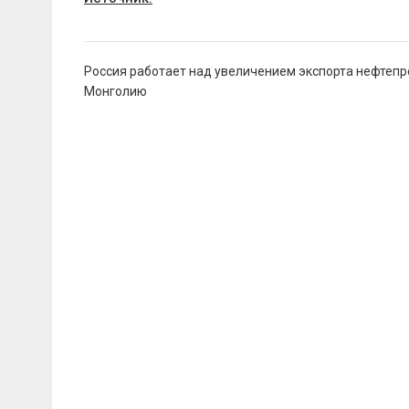
Навигация
Россия работает над увеличением экспорта нефтепр
по
Монголию
записям