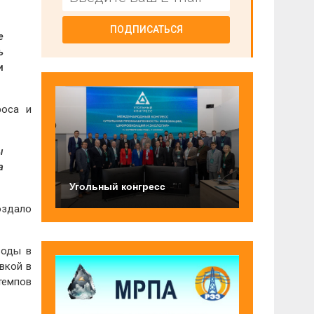
ПОДПИСАТЬСЯ
е
ь
и
роса и
ы
а
Угольный конгресс
создало
воды в
вкой в
темпов