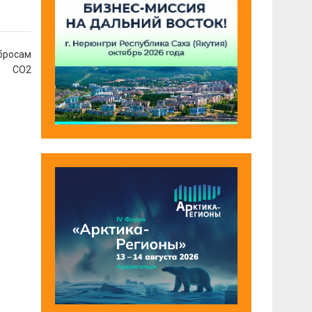
ыбросам
СО2