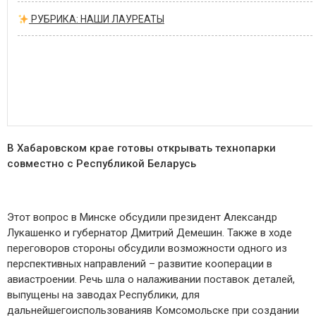
РУБРИКА: НАШИ ЛАУРЕАТЫ
В Хабаровском крае готовы открывать технопарки
совместно с Республикой Беларусь
Этот вопрос в Минске обсудили президент Александр
Лукашенко и губернатор Дмитрий Демешин.
Также в ходе
переговоров стороны обсудили возможности
одно
го
из
перспективных направлений – развитие кооперации в
авиастроении.
Речь шла о налаживании поставок деталей,
выпущены на заводах Республики,
для
дальнейшего
использова
ния
в
Комсомольске
при создании