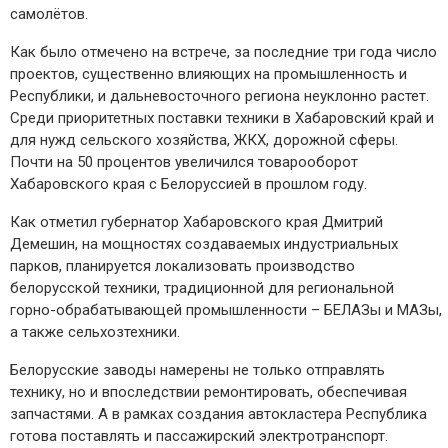
самолётов.
Как было отмечено на встрече, з
а последние три года
число
проектов, существенно влияющих на промышленность и
Республики, и дальневосточного региона
неуклонно растет
.
Среди приоритетных
поставки техники в Хабаровский край и
для нужд сельского хозяйства, ЖКХ, дорожной сферы.
Почти на 50 процентов увеличился товарооборот
Хабаровского
края с Белоруссией в прошлом году.
Как отметил
губернатор Хабаровского края
Дмитрий
Демешин,
на мощностях создаваемых
индустриальных
парков,
планируется локализовать
производство
белорусской техники, традиционн
ой
для
региональной
горно-обрабатывающей промышленности –
БЕЛАЗы
и
МАЗы
,
а также
сельхозтехник
и.
Белорусские заводы намерены не только отправлять
технику, но и впоследствии ремонтировать, обеспечивая
запчастями. А в рамках создания
автокластера
Республика
готова поставлять и пассажирский электротранспорт.