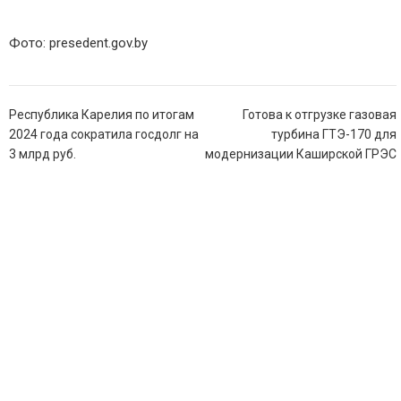
Фото:
presedent.gov.by
Навигация
Республика Карелия по итогам
Готова к отгрузке газовая
по
2024 года сократила госдолг на
турбина ГТЭ-170 для
записям
3 млрд руб.
модернизации Каширской ГРЭС