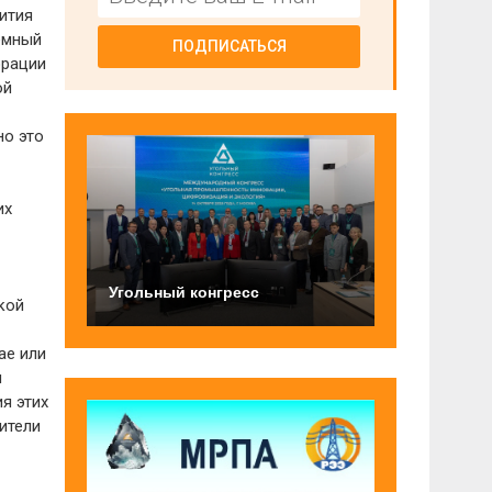
ития
емный
ПОДПИСАТЬСЯ
орации
ой
но это
их
Угольный конгресс
кой
ае или
я
я этих
ители