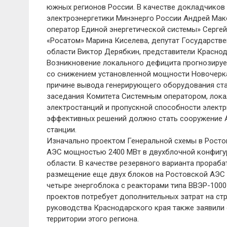
южных регионов России. В качестве докладчиков 
электроэнергетики Минэнерго России Андрей Мак
оператор Единой энергетической системы» Серге
«Росатом» Марина Киселева, депутат Государств
области Виктор Дерябкин, представители Краснод
Возникновение локального дефицита прогнозирует
со снижением установленной мощности Новочеркас
причине вывода генерирующего оборудования ста
заседания Комитета Системным оператором, лок
электростанций и пропускной способности элект
эффективных решений должно стать сооружение А
станции.
Изначально проектом Генеральной схемы в Росто
АЭС мощностью 2400 МВт в двухблочной конфигур
области. В качестве резервного варианта прораб
размещение еще двух блоков на Ростовской АЭС в
четыре энергоблока с реакторами типа ВВЭР-100
проектов потребует дополнительных затрат на ст
руководства Краснодарского края также заявили 
территории этого региона.