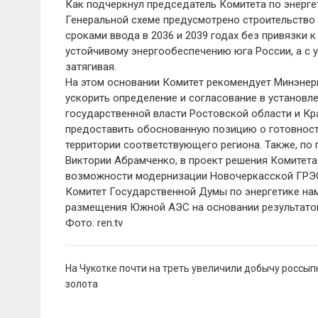
Как подчеркнул председатель Комитета по энергет
Генеральной схеме предусмотрено строительство
сроками ввода в 2036 и 2039 годах без привязки
устойчивому энергообеспечению юга России, а с 
затягивая.
На этом основании Комитет рекомендует Минэнер
ускорить определение и согласование в установл
государственной власти Ростовской области и Кра
предоставить обоснованную позицию о готовност
территории соответствующего региона. Также, п
Виктории Абрамченко, в проект решения Комитет
возможности модернизации Новочеркасской ГРЭС 
Комитет Государственной Думы по энергетике на
размещения Южной АЭС на основании результато
Фото: ren.tv
Навигация
На Чукотке почти на треть увеличили добычу россып
по
золота
записям