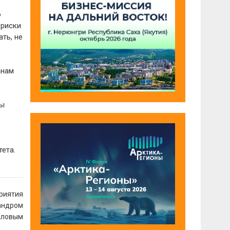
о
 риски
ть, не
анам
мы
ета.
риятия
сандром
аловым