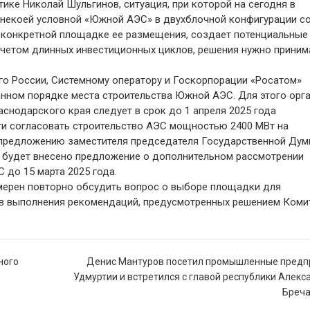
ике Николай Шульгинов, ситуация, при которой на сегодня в
 некоей условной «Южной АЭС» в двухблочной конфигурации с
 к конкретной площадке ее размещения, создает потенциальные
учетом длинных инвестиционных циклов, решения нужно принима
го России, Системному оператору и Госкорпорации «Росатом»
енном порядке места строительства Южной АЭС. Для этого орг
снодарского края следует в срок до 1 апреля 2025 года
и согласовать строительство АЭС мощностью 2400 МВт на
о предложению заместителя председателя Государственной Ду
а будет внесено предложение о дополнительном рассмотрении
до 15 марта 2025 года.
мерен повторно обсудить вопрос о выборе площадки для
в выполнения рекомендаций, предусмотренных решением Комит
ного
Денис Мантуров посетил промышленные предп
Удмуртии и встретился с главой республики Алек
Бреч