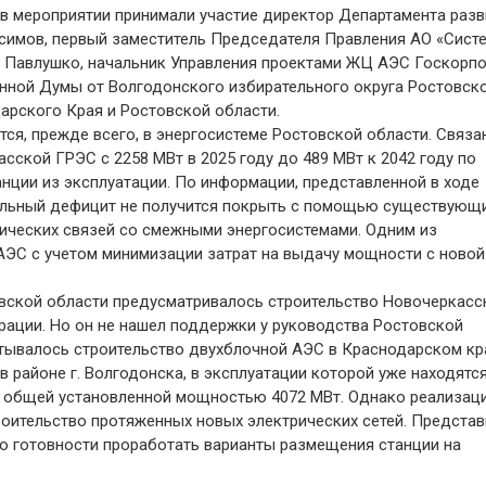
в мероприятии принимали участие директор Департамента разв
симов, первый заместитель Председателя Правления АО «Сист
й Павлушко, начальник Управления проектами ЖЦ АЭС Госкорп
енной Думы от Волгодонского избирательного округа Ростовск
арского Края и Ростовской области.
ся, прежде всего, в энергосистеме Ростовской области. Связа
ской ГРЭС с 2258 МВт в 2025 году до 489 МВт к 2042 году по
нции из эксплуатации. По информации, представленной в ходе
альный дефицит не получится покрыть с помощью существующ
рических связей со смежными энергосистемами. Одним из
ЭС с учетом минимизации затрат на выдачу мощности с новой
вской области предусматривалось строительство Новочеркасс
ации. Но он не нашел поддержки у руководства Ростовской
атывалось строительство двухблочной АЭС в Краснодарском кр
 районе г. Волгодонска, в эксплуатации которой уже находятс
0 общей установленной мощностью 4072 МВт. Однако реализаци
роительство протяженных новых электрических сетей. Представ
о готовности проработать варианты размещения станции на