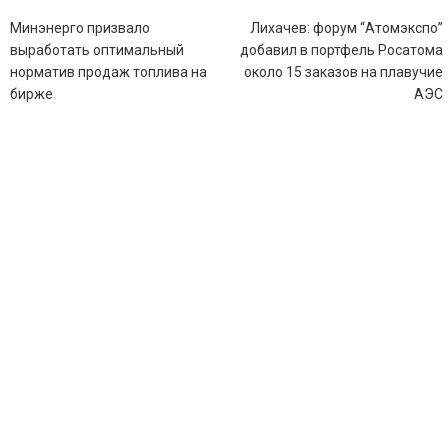
Навигация
Минэнерго призвало
Лихачев: форум “Атомэкспо”
по
выработать оптимальный
добавил в портфель Росатома
записям
норматив продаж топлива на
около 15 заказов на плавучие
бирже
АЭС