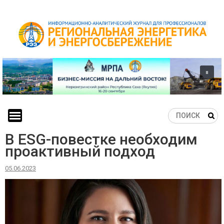
Skip
to
content
В ESG-повестке необходим
проактивный подход
05.06.2023