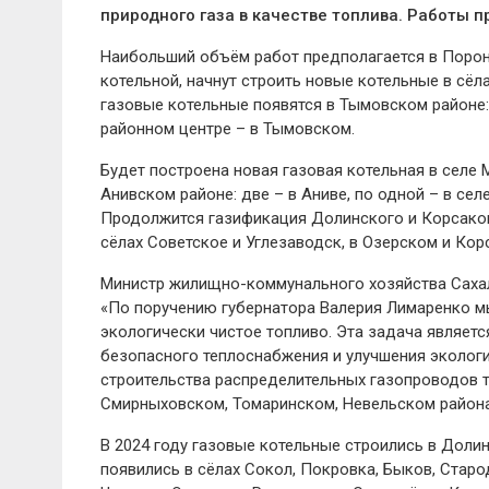
природного газа в качестве топлива. Работы п
Наибольший объём работ предполагается в Порон
котельной, начнут строить новые котельные в сё
газовые котельные появятся в Тымовском районе:
районном центре – в Тымовском.
Будет построена новая газовая котельная в селе
Анивском районе: две – в Аниве, по одной – в сел
Продолжится газификация Долинского и Корсаков
сёлах Советское и Углезаводск, в Озерском и Кор
Министр жилищно-коммунального хозяйства Сахал
«По поручению губернатора Валерия Лимаренко м
экологически чистое топливо. Эта задача являет
безопасного теплоснабжения и улучшения экологи
строительства распределительных газопроводов т
Смирныховском, Томаринском, Невельском района
В 2024 году газовые котельные строились в Дол
появились в сёлах Сокол, Покровка, Быков, Старо