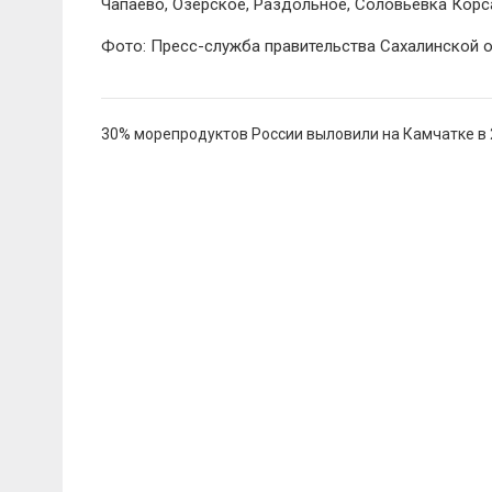
Чапаево, Озерское, Раздольное, Соловьёвка Корс
Фото: Пресс-служба правительства Сахалинской 
Навигация
30% морепродуктов России выловили на Камчатке в 
по
записям