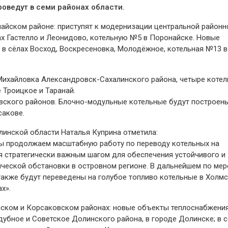
роведут в семи районах области.
айском районе: приступят к модернизации центральной районн
лах Гастелло и Леонидово, котельную №5 в Поронайске. Новые
 в сёлах Восход, Воскресеновка, Молодёжное, котельная №13 в
 Михайловка Александровск-Сахалинского района, четыре котел
е Троицкое и Таранай.
ского районов. Блочно-модульные котельные будут построен
сакове.
инской области Наталья Куприна отметила:
ы продолжаем масштабную работу по переводу котельных на
ся стратегически важным шагом для обеспечения устойчивого и
ческой обстановки в островном регионе. В дальнейшем по мер
акже будут переведены на голубое топливо котельные в Холмс
х».
инском и Корсаковском районах: новые объекты теплоснабжени
дубное и Советское Долинского района, в городе Долинске; в с