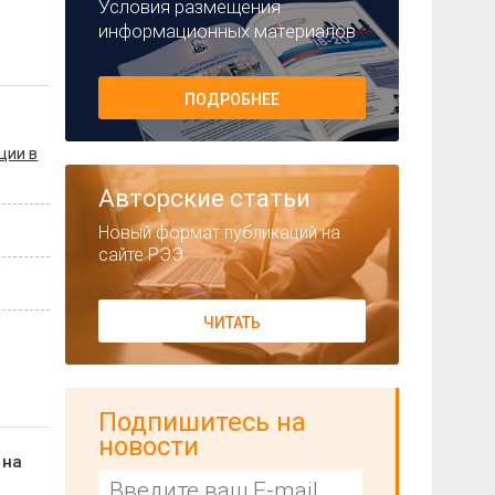
Условия размещения
информационных материалов
ПОДРОБНЕЕ
ции в
Авторские статьи
Новый формат публикаций на
сайте РЭЭ
ЧИТАТЬ
Подпишитесь на
новости
 на