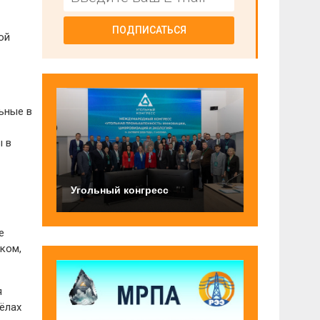
ПОДПИСАТЬСЯ
ой
ьные в
ы в
Угольный конгресс
е
ком,
я
ёлах