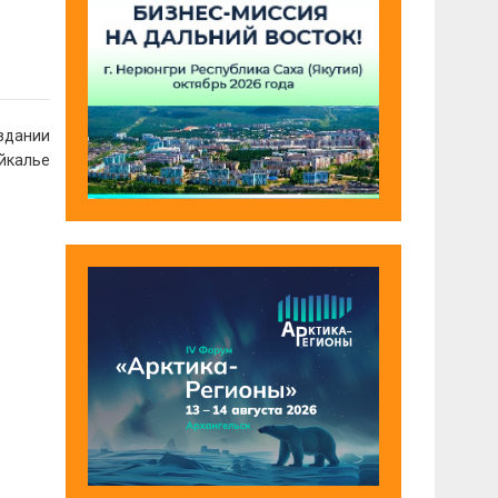
оздании
айкалье