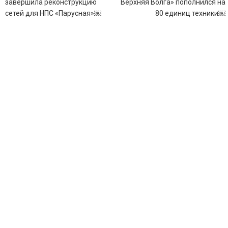
по
завершила реконструкцию
Верхняя Волга» пополнился на
записям
сетей для НПС «Парусная»￼
80 единиц техники￼