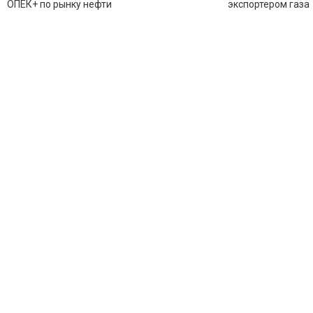
записям
ОПЕК+ по рынку нефти
экспортером газа