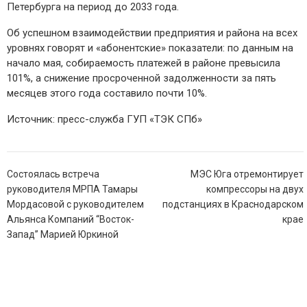
Петербурга на период до 2033 года.
Об успешном взаимодействии предприятия и района на всех
уровнях говорят и «абонентские» показатели: по данным на
начало мая, собираемость платежей в районе превысила
101%, а снижение просроченной задолженности за пять
месяцев этого года составило почти 10%.
Источник: пресс-служба ГУП «ТЭК СПб»
Навигация
Состоялась встреча
МЭС Юга отремонтирует
по
руководителя МРПА Тамары
компрессоры на двух
записям
Мордасовой с руководителем
подстанциях в Краснодарском
Альянса Компаний “Восток-
крае
Запад” Марией Юркиной