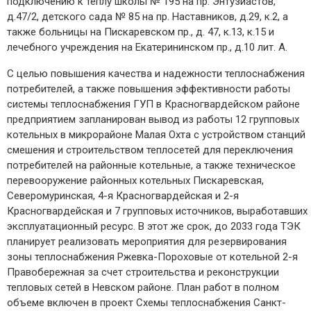
подключению к теплу школы № 195 на пр. Энтузиастов,
д.47/2, детского сада № 85 на пр. Наставников, д.29, к.2, а
также больницы на Пискаревском пр., д. 47, к.13, к.15 и
лечебного учреждения на Екатерининском пр., д.10 лит. А.
С целью повышения качества и надежности теплоснабжения
потребителей, а также повышения эффективности работы
системы теплоснабжения ГУП в Красногвардейском районе
предприятием запланирован вывод из работы 12 групповых
котельных в микрорайоне Малая Охта с устройством станций
смешения и строительством теплосетей для переключения
потребителей на районные котельные, а также техническое
перевооружение районных котельных Пискаревская,
Северомуринская, 4-я Красногвардейская и 2-я
Красногвардейская и 7 групповых источников, выработавших
эксплуатационный ресурс. В этот же срок, до 2033 года ТЭК
планирует реализовать мероприятия для резервирования
зоны теплоснабжения Ржевка-Пороховые от котельной 2-я
Правобережная за счет строительства и реконструкции
тепловых сетей в Невском районе. План работ в полном
объеме включен в проект Схемы теплоснабжения Санкт-