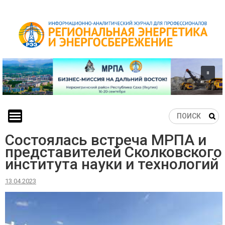
Skip
to
content
Состоялась встреча МРПА и
представителей Сколковского
института науки и технологий
13.04.2023