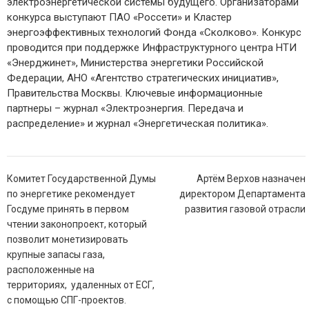
электроэнергетической системы будущего. Организаторами
конкурса выступают ПАО «Россети» и Кластер
энергоэффективных технологий Фонда «Сколково». Конкурс
проводится при поддержке Инфраструктурного центра НТИ
«Энерджинет», Министерства энергетики Российской
Федерации, АНО «Агентство стратегических инициатив»,
Правительства Москвы. Ключевые информационные
партнеры – журнал «Электроэнергия. Передача и
распределение» и журнал «Энергетическая политика».
Навигация
Комитет Государственной Думы
Артём Верхов назначен
по
по энергетике рекомендует
директором Департамента
записям
Госдуме принять в первом
развития газовой отрасли
чтении законопроект, который
позволит монетизировать
крупные запасы газа,
расположенные на
территориях, удаленных от ЕСГ,
с помощью СПГ-проектов.