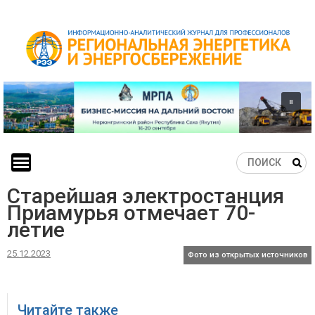
Skip
to
content
Старейшая электростанция
Приамурья отмечает 70-
летие
25.12.2023
Фото из открытых источников
Читайте также