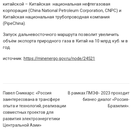
китайской – Китайская национальная нефтегазовая
корпорация (China National Petroleum Corporation, CNPC) и
Китайская национальная трубопроводная компания
(PipeChina).
Запуск дальневосточного маршрута позволит увеличить
объём экспорта природного газа в Китай на 10 млрд куб. м в
год.
источник :
https://minenergo.gov.ru/node/24521
Навигация
Павел Сниккарс: «Россия
В рамках ПМЭФ- 2023 проходит
по
заинтересована в трансфере
бизнес-диалог «Россия-
записям
опыта и технологий, реализации
Бразилия».
совместных проектов для
развития электроэнергетики
Центральной Азии»