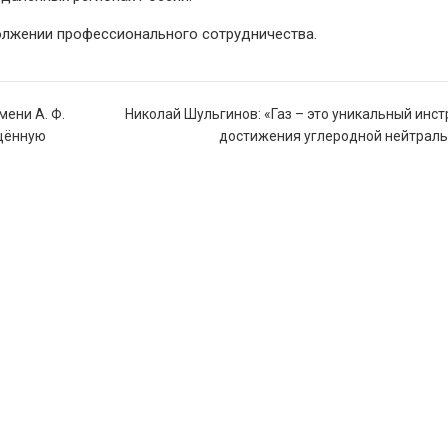
олжении профессионального сотрудничества.
мени А. Ф.
Николай Шульгинов: «Газ – это уникальный инс
щённую
достижения углеродной нейтраль