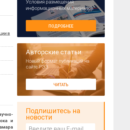
Условия размещения
информационных материалов
ПОДРОБНЕЕ
ции в
Авторские статьи
Новый формат публикаций на
сайте РЭЭ
ЧИТАТЬ
Подпишитесь на
аучно-
новости
тока и
Тамара