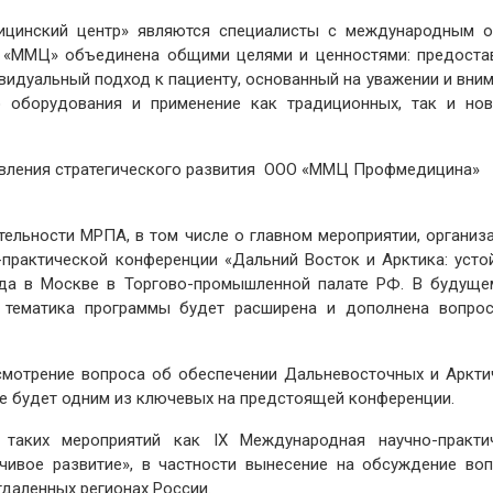
ицинский центр» являются специалисты с международным 
К «ММЦ» объединена общими целями и ценностями: предоста
идуальный подход к пациенту, основанный на уважении и вним
о оборудования и применение как традиционных, так и нов
равления стратегического развития ООО «ММЦ Профмедицина»
тельности МРПА, в том числе о главном мероприятии, организ
-практической конференции «Дальний Восток и Арктика: усто
года в Москве в Торгово-промышленной палате РФ. В будуще
 тематика программы будет расширена и дополнена вопро
ссмотрение вопроса об обеспечении Дальневосточных и Аркти
 будет одним из ключевых на предстоящей конференции.
 таких мероприятий как IX Международная научно-практи
чивое развитие», в частности вынесение на обсуждение воп
даленных регионах России.