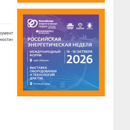
трумент
ности»