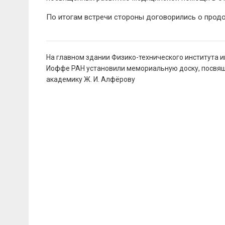
По итогам встречи стороны договорились о прод
Навигация
На главном здании Физико-технического института и
по
Иоффе РАН установили мемориальную доску, посвя
записям
академику Ж. И. Алфёрову