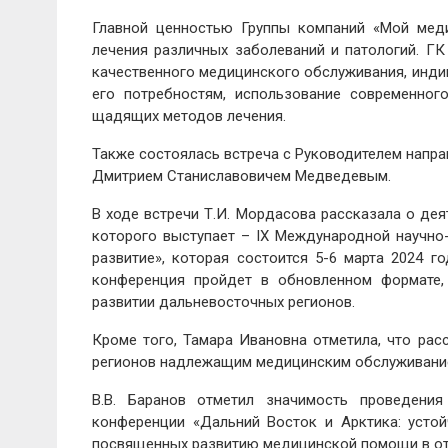
Главной ценностью Группы компаний «Мой мед
лечения различных заболеваний и патологий. Г
качественного медицинского обслуживания, индив
его потребностям, использование современног
щадящих методов лечения.
Также состоялась встреча с Руководителем нап
Дмитрием Станиславовичем Медведевым.
В ходе встречи Т.И. Мордасова рассказала о дея
которого выступает – IX Международной научно
развитие», которая состоится 5-6 марта 2024 
конференция пройдет в обновленном формате,
развитии дальневосточных регионов.
Кроме того, Тамара Ивановна отметила, что ра
регионов надлежащим медицинским обслуживание
В.В. Баранов отметил значимость проведения
конференции «Дальний Восток и Арктика: устой
посвященных развитию медицинской помощи в от