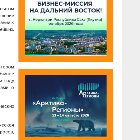
опытом
вление
ании к
ейших,
атором
йчивое
м году
сами о
ческих
ческая
росов,