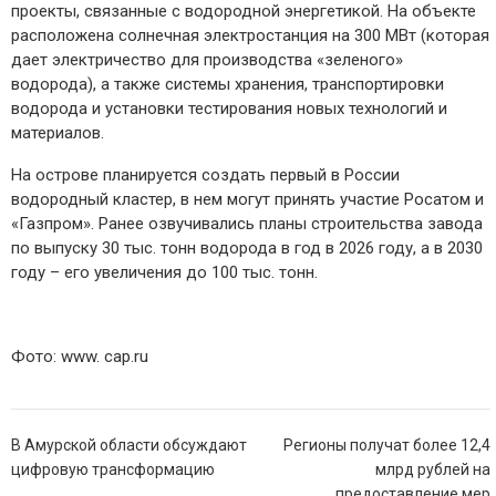
проекты, связанные с водородной энергетикой. На объекте
расположена солнечная электростанция на 300 МВт (которая
дает электричество для производства «зеленого»
водорода), а также системы хранения, транспортировки
водорода и установки тестирования новых технологий и
материалов.
На острове планируется создать первый в России
водородный кластер, в нем могут принять участие Росатом и
«Газпром». Ранее озвучивались планы строительства завода
по выпуску 30 тыс. тонн водорода в год в 2026 году, а в 2030
году – его увеличения до 100 тыс. тонн.
Фото: www. cap.ru
Навигация
В Амурской области обсуждают
Регионы получат более 12,4
по
цифровую трансформацию
млрд рублей на
записям
предоставление мер