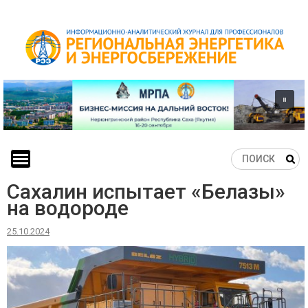
Skip
to
content
Сахалин испытает «Белазы»
на водороде
25.10.2024