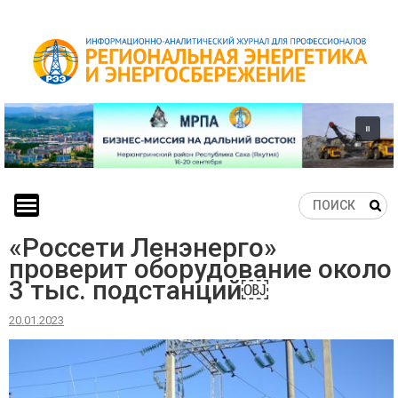
Skip
to
content
«Россети Ленэнерго»
проверит оборудование около
3 тыс. подстанций￼
20.01.2023